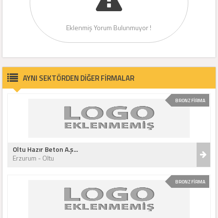
Eklenmiş Yorum Bulunmuyor !
AYNI SEKTÖRDEN DİĞER FİRMALAR
BRONZ FİRMA
Oltu Hazır Beton A.ş...
Erzurum - Oltu
BRONZ FİRMA