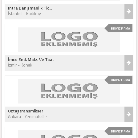
Intra Danışmanlık Tic...
İstanbul - Kadıköy
BRONZ FİRMA
İmco End. Malz. Ve Taa..
İzmir - Konak
BRONZ FİRMA
Öztaştransmikser
Ankara - Yenimahalle
BRONZ FİRMA