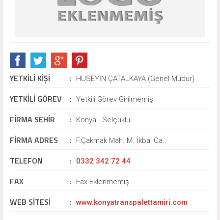
YETKİLİ KİŞİ
:
HÜSEYİN ÇATALKAYA (Genel Müdür)
YETKİLİ GÖREV
:
Yetkili Görev Girilmemiş
FİRMA SEHİR
:
Konya - Selçuklu
FİRMA ADRES
:
F.Çakmak Mah. M. İkbal Ca..
TELEFON
:
0332 342 72 44
FAX
:
Fax Eklenmemiş
WEB SİTESİ
:
www.konyatranspalettamiri.com