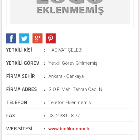
YETKİLİ KİŞİ
:
HACİVAT ÇELEBİ
YETKİLİ GÖREV
:
Yetkili Görev Girilmemiş
FİRMA SEHİR
:
Ankara - Çankaya
FİRMA ADRES
:
G.O.P. Mah. Tahran Cad. N..
TELEFON
:
Telefon Eklenmemiş
FAX
:
0312 384 18 77
WEB SİTESİ
:
www.binfikir.com.tr