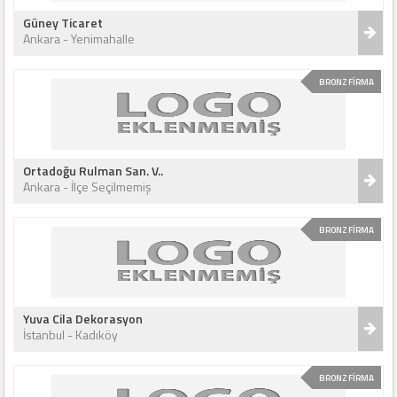
Güney Ticaret
Ankara - Yenimahalle
BRONZ FİRMA
Ortadoğu Rulman San. V..
Ankara - İlçe Seçilmemiş
BRONZ FİRMA
Yuva Cila Dekorasyon
İstanbul - Kadıköy
BRONZ FİRMA