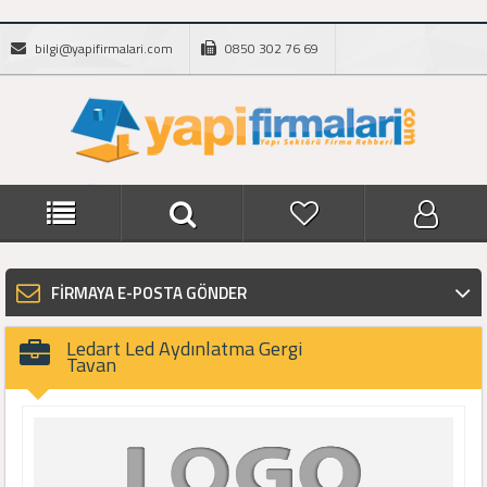
bilgi@yapifirmalari.com
0850 302 76 69
FİRMAYA E-POSTA GÖNDER
Ledart Led Aydınlatma Gergi
Tavan