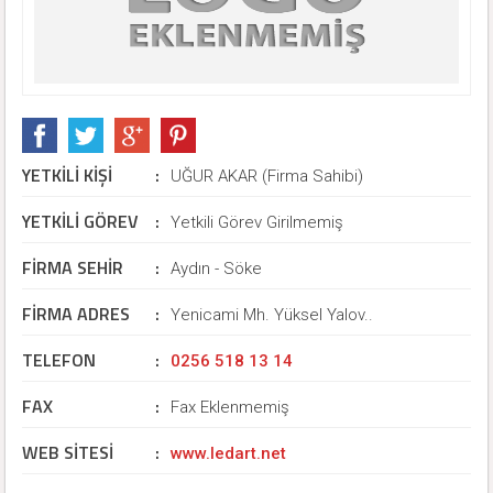
YETKİLİ KİŞİ
:
UĞUR AKAR (Firma Sahibi)
YETKİLİ GÖREV
:
Yetkili Görev Girilmemiş
FİRMA SEHİR
:
Aydın - Söke
FİRMA ADRES
:
Yenicami Mh. Yüksel Yalov..
TELEFON
:
0256 518 13 14
FAX
:
Fax Eklenmemiş
WEB SİTESİ
:
www.ledart.net