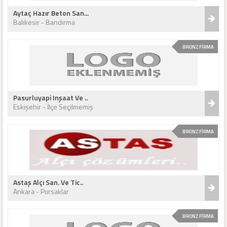
Aytaç Hazır Beton San...
Balıkesir - Bandırma
BRONZ FİRMA
Pasurluyapi Inşaat Ve ..
Eskişehir - İlçe Seçilmemiş
BRONZ FİRMA
Astaş Alçı San. Ve Tic..
Ankara - Pursaklar
BRONZ FİRMA