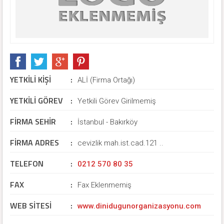
YETKİLİ KİŞİ
:
ALİ (Firma Ortağı)
YETKİLİ GÖREV
:
Yetkili Görev Girilmemiş
FİRMA SEHİR
:
İstanbul - Bakırköy
FİRMA ADRES
:
cevizlik mah.ist.cad.121 ..
TELEFON
:
0212 570 80 35
FAX
:
Fax Eklenmemiş
WEB SİTESİ
:
www.dinidugunorganizasyonu.com