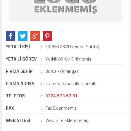
YETKİLİ KİŞİ
:
EKREM AKSU (Firma Sahibi)
YETKİLİ GÖREV
:
Yetkili Görev Girilmemiş
FİRMA SEHİR
:
Bursa - Orhangazi
FİRMA ADRES
:
arapzade mahallesi arkalt..
TELEFON
:
0224 573 62 31
FAX
:
Fax Eklenmemiş
WEB SİTESİ
:
Web Site Eklenmemiş