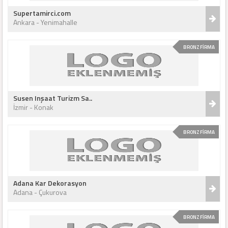
Supertamirci.com
Ankara - Yenimahalle
BRONZ FİRMA
Susen Inşaat Turizm Sa..
İzmir - Konak
BRONZ FİRMA
Adana Kar Dekorasyon
Adana - Çukurova
BRONZ FİRMA