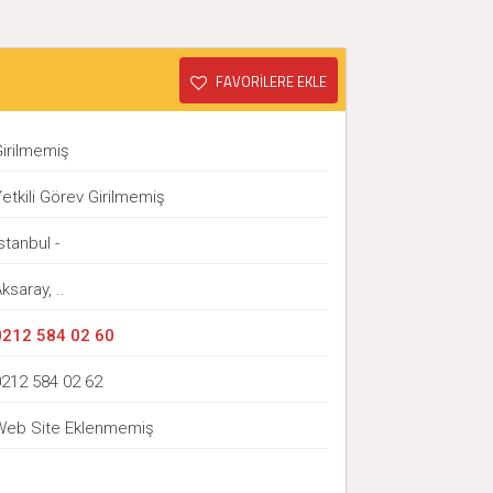
FAVORİLERE EKLE
Girilmemiş
etkili Görev Girilmemiş
stanbul -
ksaray, ..
0212 584 02 60
0212 584 02 62
Web Site Eklenmemiş