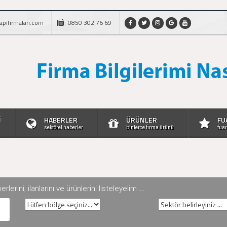
apifirmalari.com
0850 302 76 69
İ
HABERLER
ÜRÜNLER
FU
sektörel haberler
binlerce firma ürünü
fuar
rini, ilanlarını ve ürünlerini listeleyelim ...