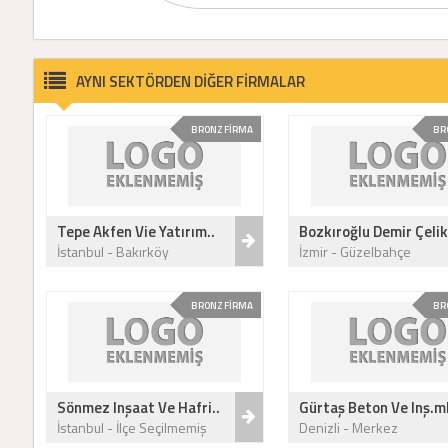
AYNI SEKTÖRDEN DİĞER FİRMALAR
BRONZ FİRMA
BR
Tepe Akfen Vie Yatırım..
Bozkıroğlu Demir Çelik
İstanbul - Bakırköy
İzmir - Güzelbahçe
BRONZ FİRMA
BR
Sönmez Inşaat Ve Hafri..
Gürtaş Beton Ve Inş.ml
İstanbul - İlçe Seçilmemiş
Denizli - Merkez