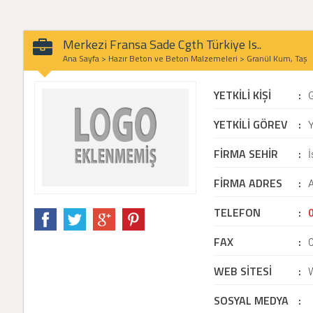
Merkezi Fransa Sade Cgth Türkiye Is..
Ana Sayfa
>
Hazır Beton ve Beton Malzemeleri
>
Granül Kum, Taş
YETKİLİ KİŞİ
:
YETKİLİ GÖREV
:
Y
FİRMA SEHİR
:
İ
FİRMA ADRES
:
A
TELEFON
:
FAX
:
WEB SİTESİ
:
SOSYAL MEDYA
: