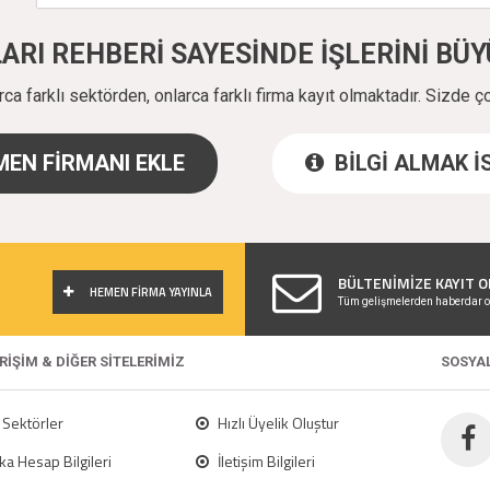
ALARI REHBERİ SAYESİNDE İŞLERİNİ B
a farklı sektörden, onlarca farklı firma kayıt olmaktadır. Sizde ç
EN FİRMANI EKLE
BİLGİ ALMAK 
!
BÜLTENİMİZE KAYIT O
HEMEN FİRMA YAYINLA
Tüm gelişmelerden haberdar o
ERİŞİM & DİĞER SİTELERİMİZ
SOSYA
Sektörler
Hızlı Üyelik Oluştur
a Hesap Bilgileri
İletişim Bilgileri