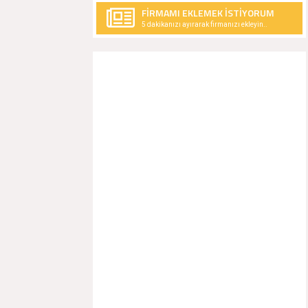
FİRMAMI EKLEMEK İSTİYORUM
5 dakikanızı ayırarak firmanızı ekleyin..