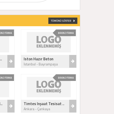
TÜMÜNÜ GÖSTER
ONZ FİRMA
BRONZ FİRMA
..
Iston Hazır Beton
İstanbul - Bayrampaşa
ONZ FİRMA
BRONZ FİRMA
..
Timtes Inşaat Tesisat ..
Ankara - Çankaya