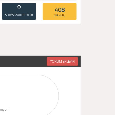
408
SERVİS SAATLERİ
10:00
ZİYARETÇİ
- 20:00
YORUM EKLEYİN
uyor !