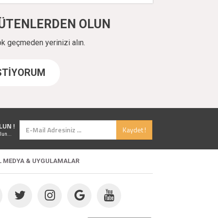
ÜYÜTENLERDEN OLUN
ok geçmeden yerinizi alın.
İSTİYORUM
LUN !
Kaydet !
lun...
L MEDYA & UYGULAMALAR