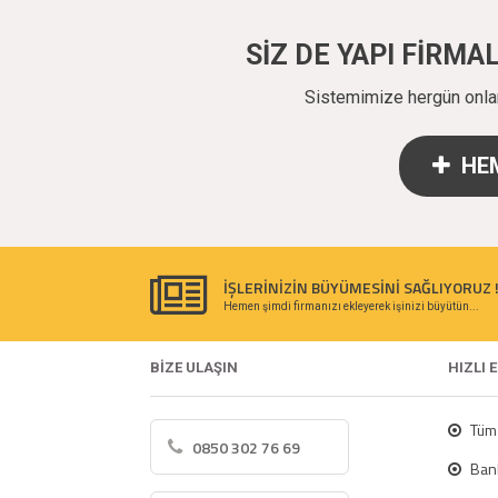
SİZ DE YAPI FİRM
Sistemimize hergün onlarc
HEM
İŞLERİNİZİN BÜYÜMESİNİ SAĞLIYORUZ 
Hemen şimdi firmanızı ekleyerek işinizi büyütün...
BİZE ULAŞIN
HIZLI 
Tüm 
0850 302 76 69
Bank