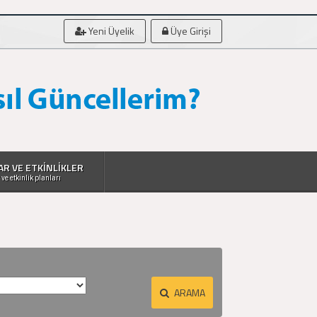
Yeni Üyelik
Üye Girişi
AR VE ETKİNLİKLER
 ve etkinlik planları
ARAMA