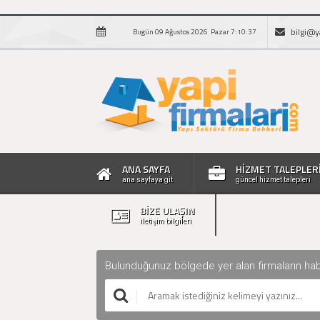
bilgi@y
Bugün 09 Ağustos 2026 Pazar 7:10:37
ANA SAYFA
HİZMET TALEPLER
ana sayfaya git
güncel hizmet talepleri
BİZE ULAŞIN
iletişim bilgileri
Bulunduğunuz bölgede yer alan firmaların haberle