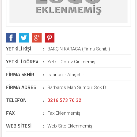
YETKİLİ KİŞİ
:
BARÇIN KARACA (Firma Sahibi)
YETKİLİ GÖREV
:
Yetkili Görev Girilmemiş
FİRMA SEHİR
:
İstanbul - Ataşehir
FİRMA ADRES
:
Barbaros Mah.Sümbül Sok.D..
TELEFON
:
0216 573 76 32
FAX
:
Fax Eklenmemiş
WEB SİTESİ
:
Web Site Eklenmemiş