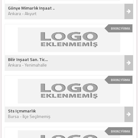
Gönye Mimarlık Inşaat ..
Ankara - Akyurt
BRONZ FİRMA
Bilir Inşaat San. Tic...
Ankara - Yenimahalle
BRONZ FİRMA
Sts Içmımarlık
Bursa - İlçe Seçilmemiş
BRONZ FİRMA