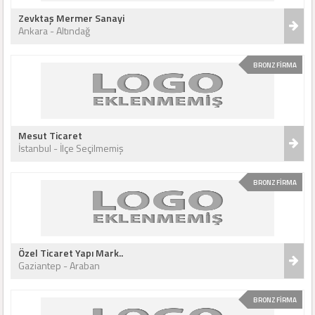
Zevktaş Mermer Sanayi
Ankara - Altındağ
BRONZ FİRMA
Mesut Ticaret
İstanbul - İlçe Seçilmemiş
BRONZ FİRMA
Özel Ticaret Yapı Mark..
Gaziantep - Araban
BRONZ FİRMA