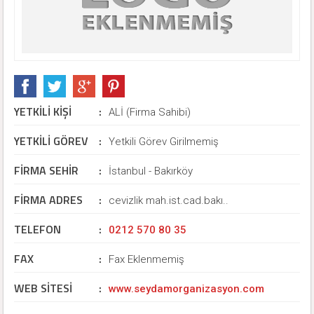
YETKİLİ KİŞİ
:
ALİ (Firma Sahibi)
YETKİLİ GÖREV
:
Yetkili Görev Girilmemiş
FİRMA SEHİR
:
İstanbul - Bakırköy
FİRMA ADRES
:
cevizlik mah.ist.cad.bakı..
TELEFON
:
0212 570 80 35
FAX
:
Fax Eklenmemiş
WEB SİTESİ
:
www.seydamorganizasyon.com