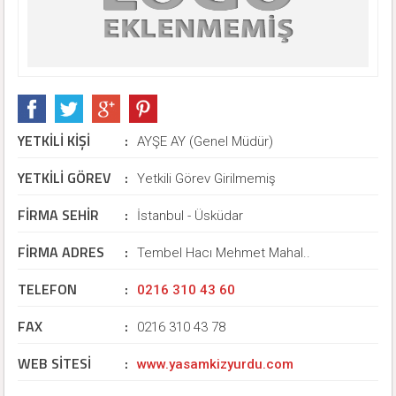
YETKİLİ KİŞİ
:
AYŞE AY (Genel Müdür)
YETKİLİ GÖREV
:
Yetkili Görev Girilmemiş
FİRMA SEHİR
:
İstanbul - Üsküdar
FİRMA ADRES
:
Tembel Hacı Mehmet Mahal..
TELEFON
:
0216 310 43 60
FAX
:
0216 310 43 78
WEB SİTESİ
:
www.yasamkizyurdu.com