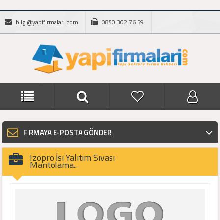
bilgi@yapifirmalari.com
0850 302 76 69
FİRMAYA E-POSTA GÖNDER
Izopro İsı Yalıtım Sıvası
Mantolama..