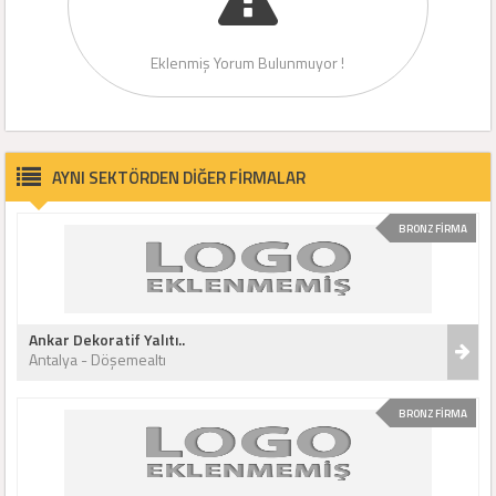
Eklenmiş Yorum Bulunmuyor !
AYNI SEKTÖRDEN DİĞER FİRMALAR
BRONZ FİRMA
Ankar Dekoratif Yalıtı..
Antalya - Döşemealtı
BRONZ FİRMA