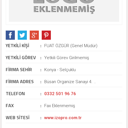
YETKİLİ KİŞİ
:
FUAT ÖZGÜR (Genel Müdür)
YETKİLİ GÖREV
:
Yetkili Görev Girilmemiş
FİRMA SEHİR
:
Konya - Selçuklu
FİRMA ADRES
:
Büsan Organize Sanayi 4. ..
TELEFON
:
0332 501 96 76
FAX
:
Fax Eklenmemiş
WEB SİTESİ
:
www.izopro.com.tr