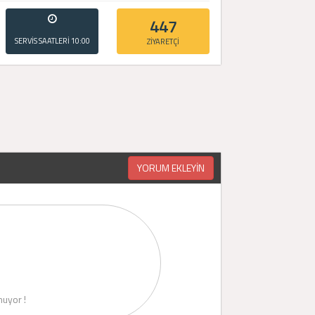
447
SERVİS SAATLERİ
10:00
ZİYARETÇİ
- 20:00
YORUM EKLEYİN
uyor !