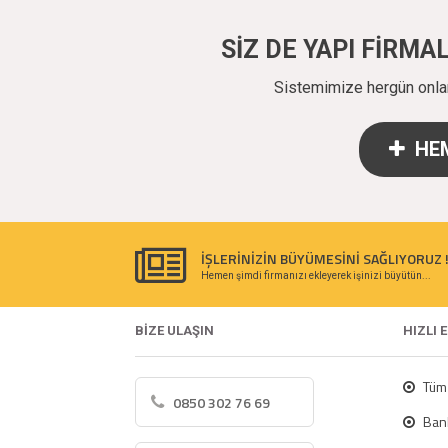
SİZ DE YAPI FİRM
Sistemimize hergün onlarc
HEM
İŞLERİNİZİN BÜYÜMESİNİ SAĞLIYORUZ 
Hemen şimdi firmanızı ekleyerek işinizi büyütün...
BİZE ULAŞIN
HIZLI 
Tüm 
0850 302 76 69
Bank