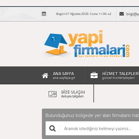
bilgi@y
Bugün 07 Ağustos 2026 Cuma 11:06:43
ANA SAYFA
HİZMET TALEPLER
ana sayfaya git
güncel hizmet talepleri
BİZE ULAŞIN
iletişim bilgileri
Bulunduğunuz bölgede yer alan firmaların haberle