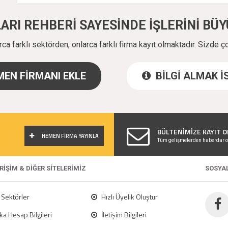
ALARI REHBERİ SAYESİNDE İŞLERİNİ B
a farklı sektörden, onlarca farklı firma kayıt olmaktadır. Sizde ç
EN FİRMANI EKLE
BİLGİ ALMAK 
!
BÜLTENİMİZE KAYIT O
HEMEN FİRMA YAYINLA
Tüm gelişmelerden haberdar o
ERİŞİM & DİĞER SİTELERİMİZ
SOSYA
Sektörler
Hızlı Üyelik Oluştur
a Hesap Bilgileri
İletişim Bilgileri