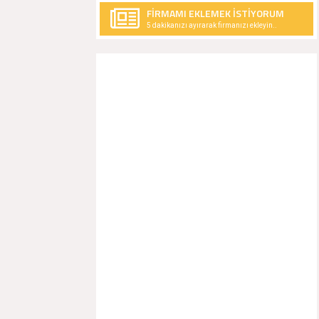
FİRMAMI EKLEMEK İSTİYORUM
5 dakikanızı ayırarak firmanızı ekleyin..