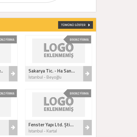
TÜMÜNÜ GÖSTER
ONZ FİRMA
BRONZ FİRMA
..
Sakarya Tic. - Ha San...
İstanbul - Beyoğlu
ONZ FİRMA
BRONZ FİRMA
Fenster Yapı Ltd. Şti...
İstanbul - Kartal