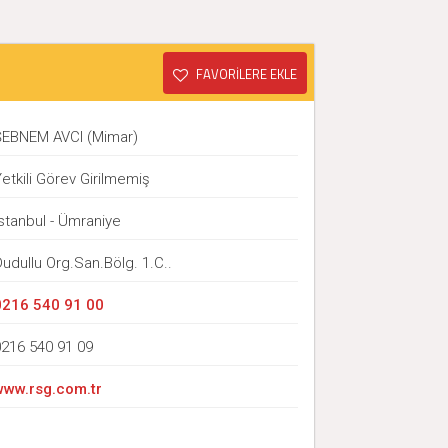
FAVORİLERE EKLE
ŞEBNEM AVCI (Mimar)
etkili Görev Girilmemiş
stanbul - Ümraniye
udullu Org.San.Bölg. 1.C..
0216 540 91 00
0216 540 91 09
www.rsg.com.tr