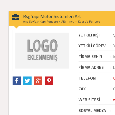
Rsg Yapı Motor Sistemleri A.ş.
Ana Sayfa
>
Kapı Pencere
>
Alüminyum Kapı Ve Pencere
YETKİLİ KİŞİ
:
YETKİLİ GÖREV
:
Y
FİRMA SEHİR
:
İ
FİRMA ADRES
:
D
TELEFON
:
FAX
:
WEB SİTESİ
:
SOSYAL MEDYA
: