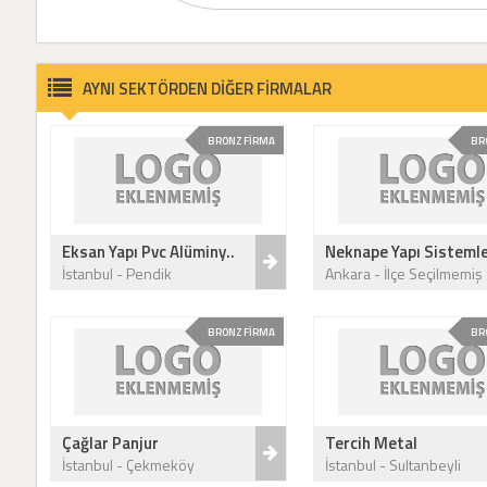
AYNI SEKTÖRDEN DİĞER FİRMALAR
BRONZ FİRMA
BR
Eksan Yapı Pvc Alüminy..
Neknape Yapı Sistemle
İstanbul - Pendik
Ankara - İlçe Seçilmemiş
BRONZ FİRMA
BR
Çağlar Panjur
Tercih Metal
İstanbul - Çekmeköy
İstanbul - Sultanbeyli