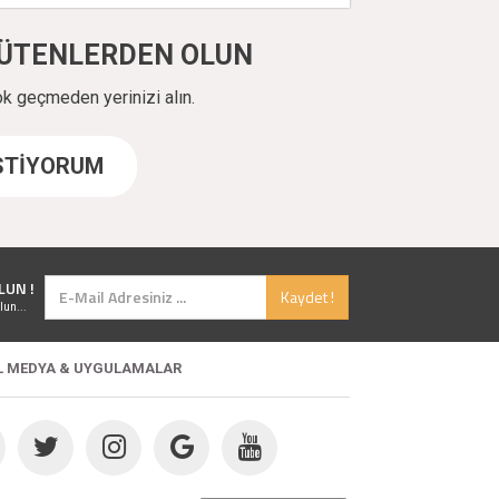
ÜYÜTENLERDEN OLUN
ok geçmeden yerinizi alın.
İSTİYORUM
LUN !
Kaydet !
lun...
L MEDYA & UYGULAMALAR