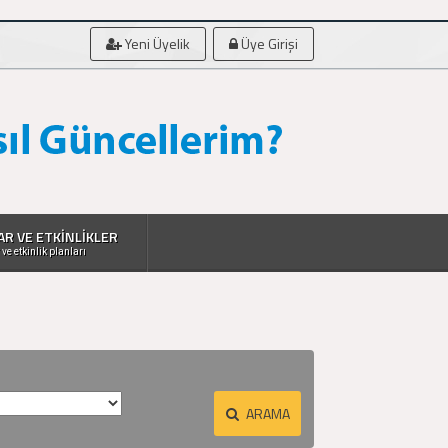
Yeni Üyelik
Üye Girişi
AR VE ETKİNLİKLER
 ve etkinlik planları
ARAMA