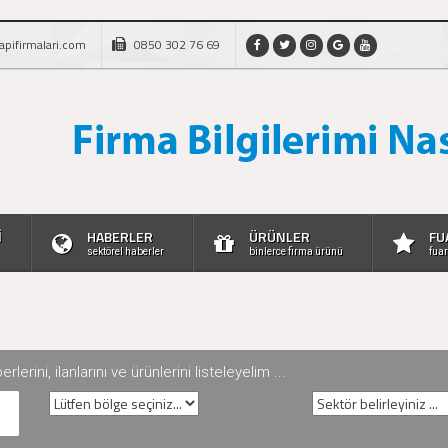
apifirmalari.com
0850 302 76 69
İ
HABERLER
ÜRÜNLER
FU
sektörel haberler
binlerce firma ürünü
fuar
rini, ilanlarını ve ürünlerini listeleyelim ...