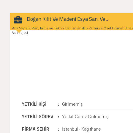
Doğan Kilit Ve Madeni Eşya San. Ve ..
Ana Sayfa
>
Plan, Proje ve Teknik Danışmanlık
>
Kamu ve Özel Hizmet Binala
Ve Projesi
YETKİLİ KİŞİ
:
Girilmemiş
YETKİLİ GÖREV
:
Yetkili Görev Girilmemiş
FİRMA SEHİR
:
İstanbul - Kağıthane