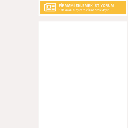
FİRMAMI EKLEMEK İSTİYORUM
5 dakikanızı ayırarak firmanızı ekleyin..