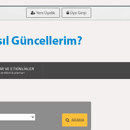
Yeni Üyelik
Üye Girişi
AR VE ETKİNLİKLER
 ve etkinlik planları
ARAMA