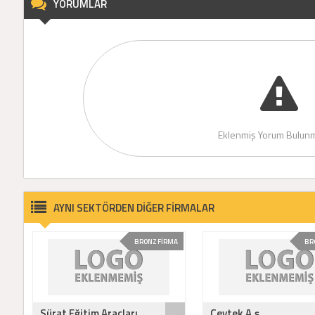
YORUMLAR
Eklenmiş Yorum Bulunm
AYNI SEKTÖRDEN DİĞER FİRMALAR
BRONZ FİRMA
BR
Sürat Eğitim Araçları ..
Çevtek A.ş.