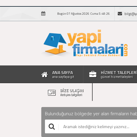
bilgi@y
Bugün 07 Ağustos 2026 Cuma 5:48:27
ANA SAYFA
HİZMET TALEPLER
ana sayfaya git
güncel hizmet talepleri
BİZE ULAŞIN
iletişim bilgileri
Bulunduğunuz bölgede yer alan firmaların haberle