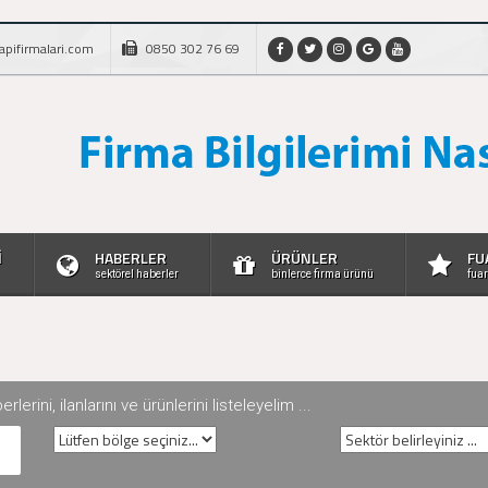
apifirmalari.com
0850 302 76 69
İ
HABERLER
ÜRÜNLER
FU
sektörel haberler
binlerce firma ürünü
fuar
rini, ilanlarını ve ürünlerini listeleyelim ...