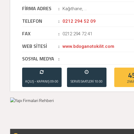
FİRMA ADRES
:
Kağıthane, ..
TELEFON
:
0212 294 52 09
FAX
:
0212 294 72 41
WEB SİTESİ
:
www.bdoganotokilit.com
SOSYAL MEDYA
:
4
AÇILIŞ - KAPANIŞ
09:00
SERVİS SAATLERİ
10:00
ZİYA
- 21:00
- 20:00