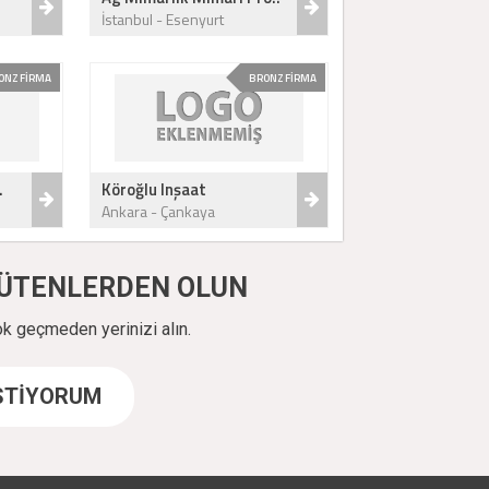
İstanbul - Esenyurt
ONZ FİRMA
BRONZ FİRMA
.
Köroğlu Inşaat
Ankara - Çankaya
ÜYÜTENLERDEN OLUN
ok geçmeden yerinizi alın.
İSTİYORUM