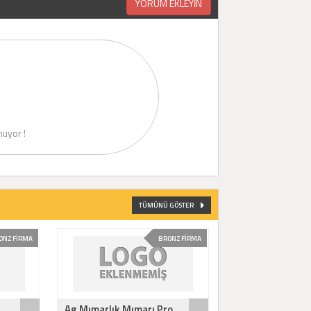
YORUM EKLEYİN
uyor !
TÜMÜNÜ GÖSTER
ONZ FİRMA
BRONZ FİRMA
Ag Mımarlık Mımarı Pro..