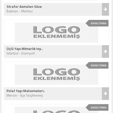
Strafor Asmolen Söve
Batman - Merkez
BRONZ FİRMA
Üçlü Yapı Mimarlık Inş..
İstanbul - Esenyurt
BRONZ FİRMA
Polat Yapı Malzemeleri..
Mersin - İlçe Seçilmemiş
BRONZ FİRMA