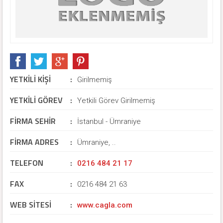
YETKİLİ KİŞİ
:
Girilmemiş
YETKİLİ GÖREV
:
Yetkili Görev Girilmemiş
FİRMA SEHİR
:
İstanbul - Ümraniye
FİRMA ADRES
:
Ümraniye, ..
TELEFON
:
0216 484 21 17
FAX
:
0216 484 21 63
WEB SİTESİ
:
www.cagla.com