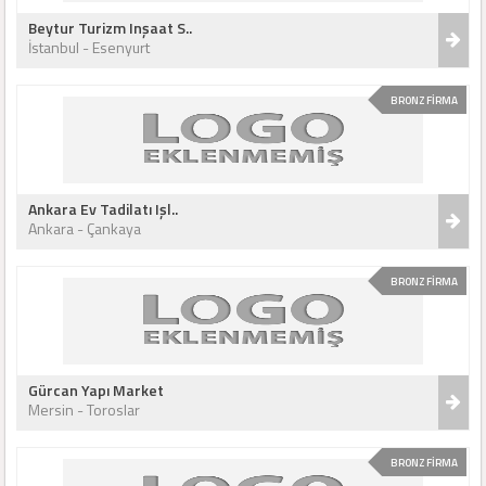
Beytur Turizm Inşaat S..
İstanbul - Esenyurt
BRONZ FİRMA
Ankara Ev Tadilatı Işl..
Ankara - Çankaya
BRONZ FİRMA
Gürcan Yapı Market
Mersin - Toroslar
BRONZ FİRMA