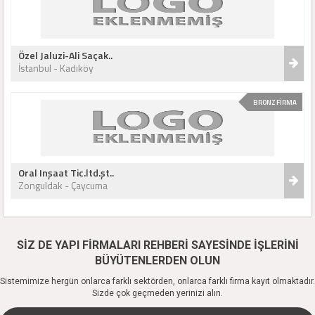
Özel Jaluzi-Ali Saçak..
İstanbul - Kadıköy
BRONZ FİRMA
Oral Inşaat Tic.ltd.şt..
Zonguldak - Çaycuma
SİZ DE YAPI FİRMALARI REHBERİ SAYESİNDE İŞLERİNİ
BÜYÜTENLERDEN OLUN
Sistemimize hergün onlarca farklı sektörden, onlarca farklı firma kayıt olmaktadır.
Sizde çok geçmeden yerinizi alın.