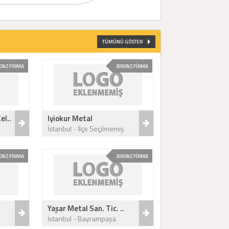
TÜMÜNÜ GÖSTER
ONZ FİRMA
BRONZ FİRMA
el..
Iyiokur Metal
İstanbul - İlçe Seçilmemiş
ONZ FİRMA
BRONZ FİRMA
Yaşar Metal San. Tic. ..
İstanbul - Bayrampaşa