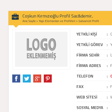
Coşkun Kırmızıoğlu Profil Sac&demir..
Ana Sayfa
>
Yapı Elemanları ve Profilleri
>
Galvanizli Profil
YETKİLİ KİŞİ
:
YETKİLİ GÖREV
:
Y
FİRMA SEHİR
:
İ
FİRMA ADRES
:
P
TELEFON
:
FAX
:
WEB SİTESİ
:
SOSYAL MEDYA
: