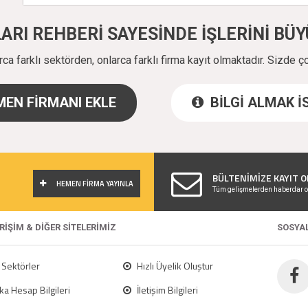
ALARI REHBERİ SAYESİNDE İŞLERİNİ B
a farklı sektörden, onlarca farklı firma kayıt olmaktadır. Sizde ç
EN FİRMANI EKLE
BİLGİ ALMAK 
!
BÜLTENİMİZE KAYIT O
HEMEN FİRMA YAYINLA
Tüm gelişmelerden haberdar o
ERİŞİM & DİĞER SİTELERİMİZ
SOSYA
Sektörler
Hızlı Üyelik Oluştur
a Hesap Bilgileri
İletişim Bilgileri