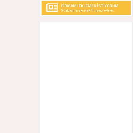
FİRMAMI EKLEMEK İSTİYORUM
5 dakikanızı ayırarak firmanızı ekleyin..