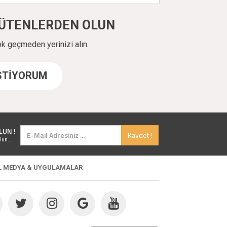
ÜYÜTENLERDEN OLUN
ok geçmeden yerinizi alın.
İSTİYORUM
LUN !
Kaydet !
lun...
L MEDYA & UYGULAMALAR