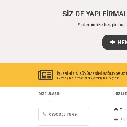
SİZ DE YAPI FİRM
Sistemimize hergün onlarc
HEM
İŞLERİNİZİN BÜYÜMESİNİ SAĞLIYORUZ 
Hemen şimdi firmanızı ekleyerek işinizi büyütün...
BİZE ULAŞIN
HIZLI 
Tüm 
0850 302 76 69
Bank