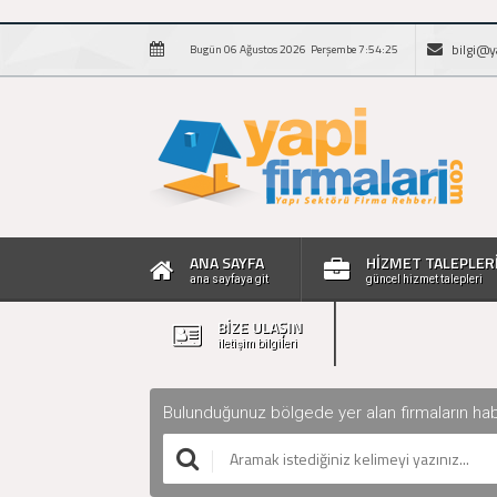
bilgi@y
Bugün 06 Ağustos 2026 Perşembe 7:54:26
ANA SAYFA
HİZMET TALEPLER
ana sayfaya git
güncel hizmet talepleri
BİZE ULAŞIN
iletişim bilgileri
Bulunduğunuz bölgede yer alan firmaların haberle