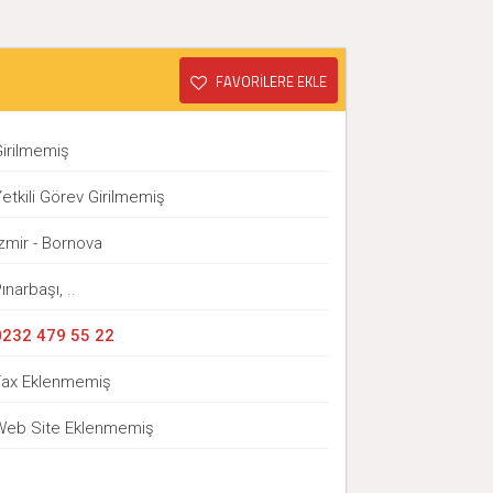
FAVORİLERE EKLE
Girilmemiş
etkili Görev Girilmemiş
zmir - Bornova
ınarbaşı, ..
0232 479 55 22
Fax Eklenmemiş
Web Site Eklenmemiş