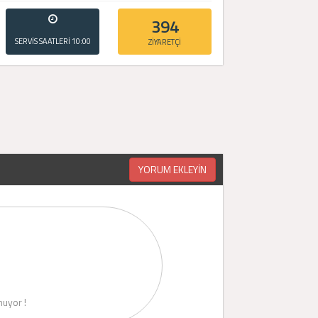
394
SERVİS SAATLERİ
10:00
ZİYARETÇİ
- 20:00
YORUM EKLEYİN
uyor !