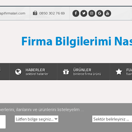
apifirmalari.com
0850 302 76 69
İ
HABERLER
ÜRÜNLER
FU
sektörel haberler
binlerce firma ürünü
fuar
rini, ilanlarını ve ürünlerini listeleyelim ...