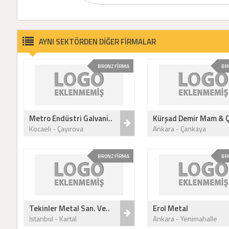
AYNI SEKTÖRDEN DİĞER FİRMALAR
BRONZ FİRMA
BR
Metro Endüstri Galvani..
Kürşad Demir Mam & Ç
Kocaeli - Çayırova
Ankara - Çankaya
BRONZ FİRMA
BR
Tekinler Metal San. Ve..
Erol Metal
İstanbul - Kartal
Ankara - Yenimahalle