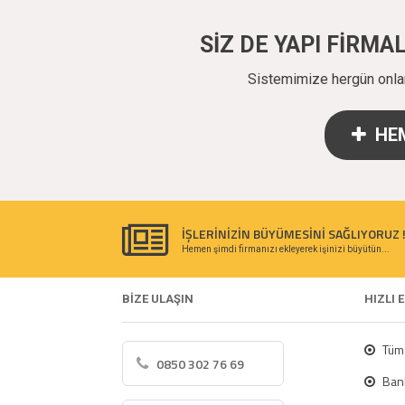
SİZ DE YAPI FİRM
Sistemimize hergün onlarc
HEM
İŞLERİNİZİN BÜYÜMESİNİ SAĞLIYORUZ 
Hemen şimdi firmanızı ekleyerek işinizi büyütün...
BİZE ULAŞIN
HIZLI 
Tüm 
0850 302 76 69
Bank