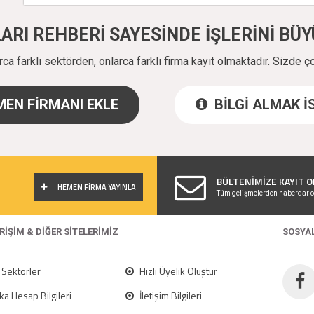
ALARI REHBERİ SAYESİNDE İŞLERİNİ B
a farklı sektörden, onlarca farklı firma kayıt olmaktadır. Sizde ç
EN FİRMANI EKLE
BİLGİ ALMAK 
!
BÜLTENİMİZE KAYIT O
HEMEN FİRMA YAYINLA
Tüm gelişmelerden haberdar o
ERİŞİM & DİĞER SİTELERİMİZ
SOSYA
Sektörler
Hızlı Üyelik Oluştur
a Hesap Bilgileri
İletişim Bilgileri