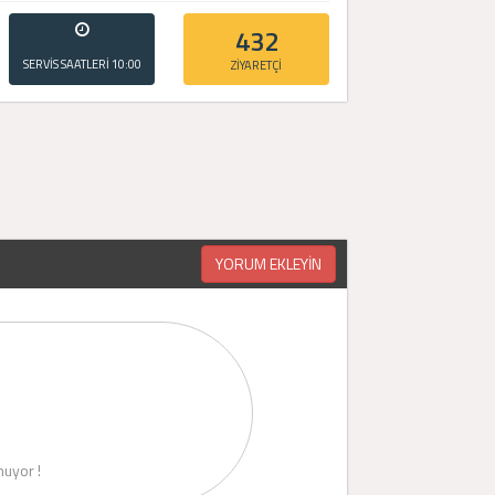
432
SERVİS SAATLERİ
10:00
ZİYARETÇİ
- 20:00
YORUM EKLEYİN
uyor !