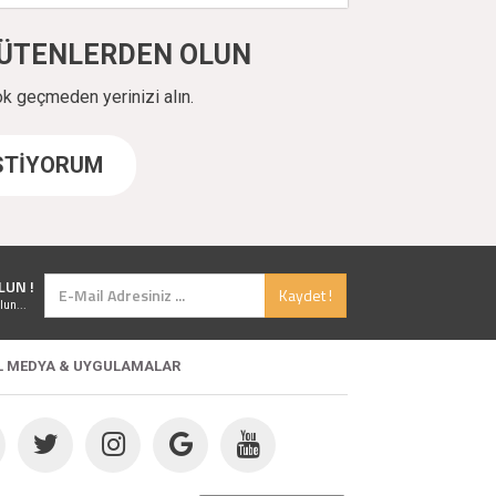
ÜYÜTENLERDEN OLUN
ok geçmeden yerinizi alın.
İSTİYORUM
LUN !
Kaydet !
lun...
L MEDYA & UYGULAMALAR