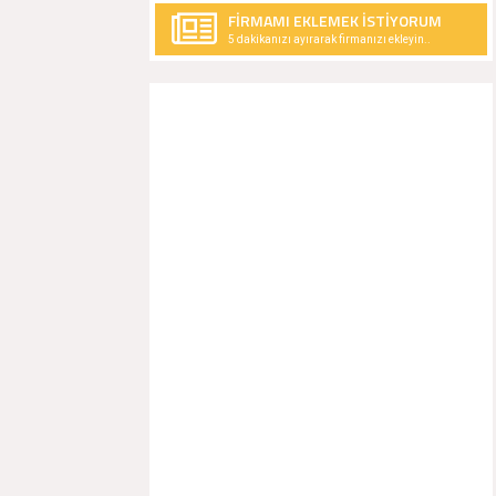
FİRMAMI EKLEMEK İSTİYORUM
5 dakikanızı ayırarak firmanızı ekleyin..