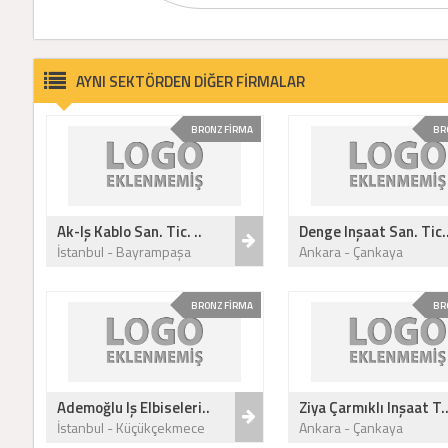
AYNI SEKTÖRDEN DİĞER FİRMALAR
BRONZ FİRMA
BR
Ak-Iş Kablo San. Tic. ..
Denge Inşaat San. Tic..
İstanbul - Bayrampaşa
Ankara - Çankaya
BRONZ FİRMA
BR
Ademoğlu Iş Elbiseleri..
Ziya Çarmıklı Inşaat T.
İstanbul - Küçükçekmece
Ankara - Çankaya