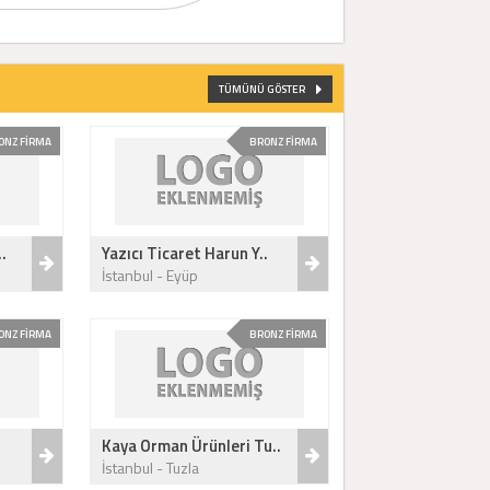
TÜMÜNÜ GÖSTER
ONZ FİRMA
BRONZ FİRMA
.
Yazıcı Ticaret Harun Y..
İstanbul - Eyüp
ONZ FİRMA
BRONZ FİRMA
.
Kaya Orman Ürünleri Tu..
İstanbul - Tuzla