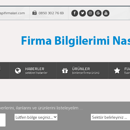
apifirmalari.com
0850 302 76 69
İ
HABERLER
ÜRÜNLER
FU
sektörel haberler
binlerce firma ürünü
fuar
rini, ilanlarını ve ürünlerini listeleyelim ...