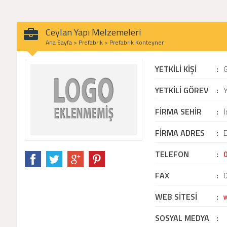
Ceylan Yapı Melzemeleri
Ana Sayfa
>
Prefabrik
>
Prefabrik Konteyner
YETKİLİ KİŞİ
:
YETKİLİ GÖREV
:
Y
FİRMA SEHİR
:
İ
FİRMA ADRES
:
E
TELEFON
:
FAX
:
WEB SİTESİ
:
SOSYAL MEDYA
: