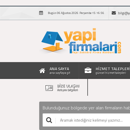
bilgi@y
Bugün 06 Ağustos 2026 Perşembe 15:16:57
ANA SAYFA
HİZMET TALEPLER
ana sayfaya git
güncel hizmet talepleri
BİZE ULAŞIN
iletişim bilgileri
Bulunduğunuz bölgede yer alan firmaların haberle