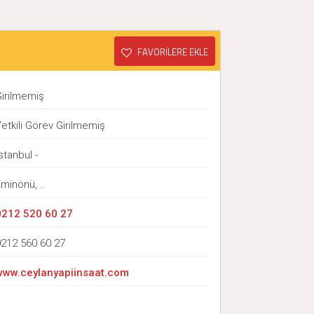
FAVORİLERE EKLE
Girilmemiş
etkili Görev Girilmemiş
stanbul -
minönü, ..
0212 520 60 27
0212 560 60 27
www.ceylanyapiinsaat.com