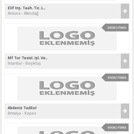
Elif Inş. Taah. Tic. L..
Ankara - Altındağ
BRONZ FİRMA
Mf Tur Tesisl. Işl. Ve..
İstanbul - Beşiktaş
BRONZ FİRMA
Akdeniz Tadilat
Antalya - Kepez
BRONZ FİRMA