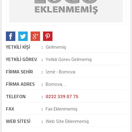
YETKİLİ KİŞİ
:
Girilmemiş
YETKİLİ GÖREV
:
Yetkili Görev Girilmemiş
FİRMA SEHİR
:
İzmir - Bornova
FİRMA ADRES
:
Bornova, ..
TELEFON
:
0232 339 07 75
FAX
:
Fax Eklenmemiş
WEB SİTESİ
:
Web Site Eklenmemiş