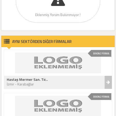
Eklenmiş Yorum Bulunmuyor !
AYNI SEKTÖRDEN DİĞER FİRMALAR
BRONZ FİRMA
Hastaş Mermer San. Tic..
İzmir - Karabağlar
BRONZ FİRMA