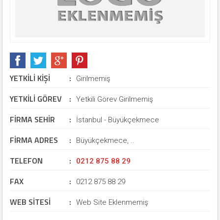
YETKİLİ KİŞİ
:
Girilmemiş
YETKİLİ GÖREV
:
Yetkili Görev Girilmemiş
FİRMA SEHİR
:
İstanbul - Büyükçekmece
FİRMA ADRES
:
Büyükçekmece, ..
TELEFON
:
0212 875 88 29
FAX
:
0212 875 88 29
WEB SİTESİ
:
Web Site Eklenmemiş