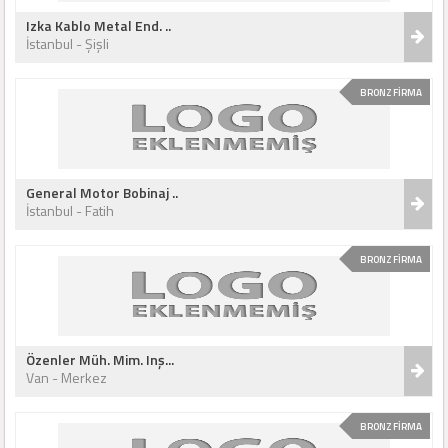
Izka Kablo Metal End. ..
İstanbul - Şişli
BRONZ FİRMA
General Motor Bobinaj ..
İstanbul - Fatih
BRONZ FİRMA
Özenler Müh. Mim. Inş...
Van - Merkez
BRONZ FİRMA