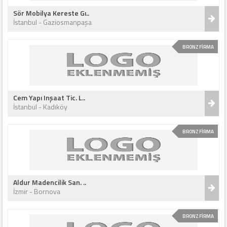
Sör Mobilya Kereste Gı..
İstanbul - Gaziosmanpaşa
BRONZ FİRMA
Cem Yapı Inşaat Tic. L..
İstanbul - Kadıköy
BRONZ FİRMA
Aldur Madencilik San. ..
İzmir - Bornova
BRONZ FİRMA