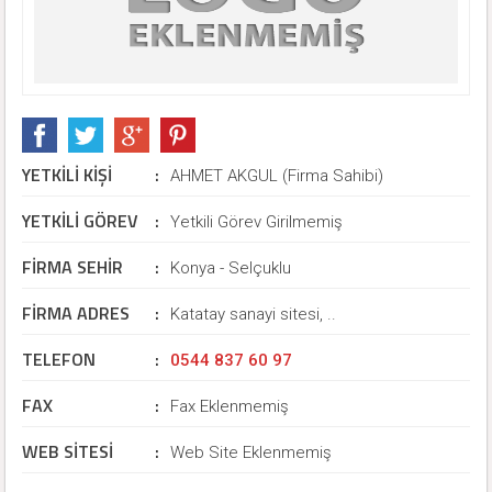
YETKİLİ KİŞİ
:
AHMET AKGUL (Firma Sahibi)
YETKİLİ GÖREV
:
Yetkili Görev Girilmemiş
FİRMA SEHİR
:
Konya - Selçuklu
FİRMA ADRES
:
Katatay sanayi sitesi, ..
TELEFON
:
0544 837 60 97
FAX
:
Fax Eklenmemiş
WEB SİTESİ
:
Web Site Eklenmemiş