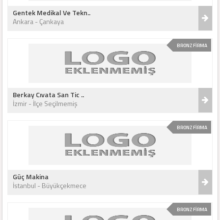
Gentek Medikal Ve Tekn..
Ankara - Çankaya
BRONZ FİRMA
Berkay Cıvata San Tic ..
İzmir - İlçe Seçilmemiş
BRONZ FİRMA
Güç Makina
İstanbul - Büyükçekmece
BRONZ FİRMA