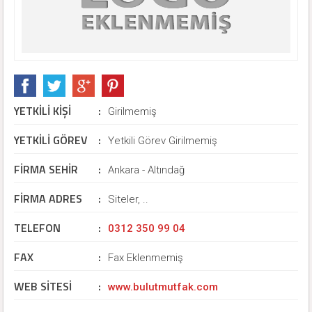
YETKİLİ KİŞİ
:
Girilmemiş
YETKİLİ GÖREV
:
Yetkili Görev Girilmemiş
FİRMA SEHİR
:
Ankara - Altındağ
FİRMA ADRES
:
Siteler, ..
TELEFON
:
0312 350 99 04
FAX
:
Fax Eklenmemiş
WEB SİTESİ
:
www.bulutmutfak.com