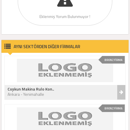
Eklenmiş Yorum Bulunmuyor !
AYNI SEKTÖRDEN DİĞER FİRMALAR
BRONZ FİRMA
Coşkun Makina Rulo Kon..
Ankara - Yenimahalle
BRONZ FİRMA