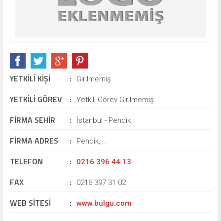
YETKİLİ KİŞİ
:
Girilmemiş
YETKİLİ GÖREV
:
Yetkili Görev Girilmemiş
FİRMA SEHİR
:
İstanbul - Pendik
FİRMA ADRES
:
Pendik, ..
TELEFON
:
0216 396 44 13
FAX
:
0216 397 31 02
WEB SİTESİ
:
www.bulgu.com