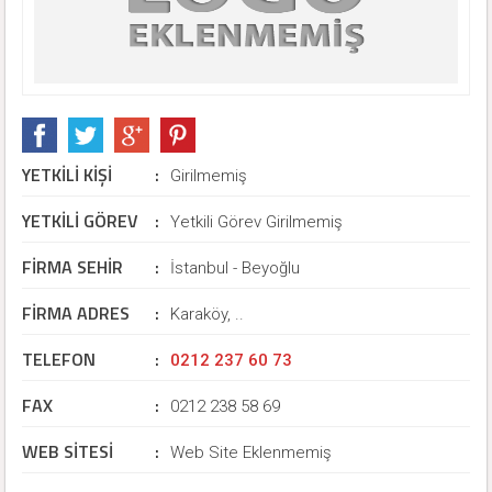
YETKİLİ KİŞİ
:
Girilmemiş
YETKİLİ GÖREV
:
Yetkili Görev Girilmemiş
FİRMA SEHİR
:
İstanbul - Beyoğlu
FİRMA ADRES
:
Karaköy, ..
TELEFON
:
0212 237 60 73
FAX
:
0212 238 58 69
WEB SİTESİ
:
Web Site Eklenmemiş