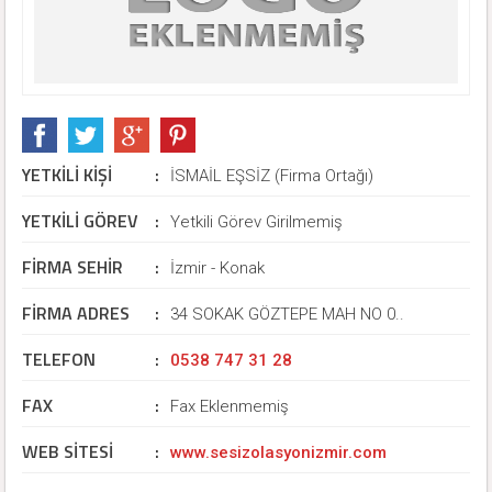
YETKİLİ KİŞİ
:
İSMAİL EŞSİZ (Firma Ortağı)
YETKİLİ GÖREV
:
Yetkili Görev Girilmemiş
FİRMA SEHİR
:
İzmir - Konak
FİRMA ADRES
:
34 SOKAK GÖZTEPE MAH NO 0..
TELEFON
:
0538 747 31 28
FAX
:
Fax Eklenmemiş
WEB SİTESİ
:
www.sesizolasyonizmir.com