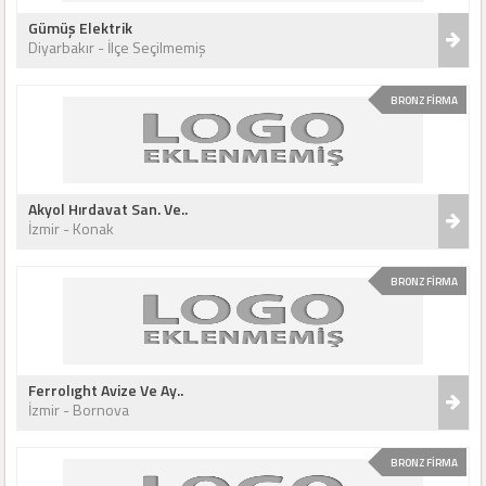
Gümüş Elektrik
Diyarbakır - İlçe Seçilmemiş
BRONZ FİRMA
Akyol Hırdavat San. Ve..
İzmir - Konak
BRONZ FİRMA
Ferrolıght Avize Ve Ay..
İzmir - Bornova
BRONZ FİRMA