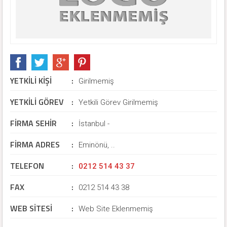
YETKİLİ KİŞİ
:
Girilmemiş
YETKİLİ GÖREV
:
Yetkili Görev Girilmemiş
FİRMA SEHİR
:
İstanbul -
FİRMA ADRES
:
Eminönü, ..
TELEFON
:
0212 514 43 37
FAX
:
0212 514 43 38
WEB SİTESİ
:
Web Site Eklenmemiş