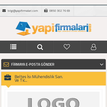
bilgi@yapifirmalari.com
0850 302 76 69
FİRMAYA E-POSTA GÖNDER
Beltes İsı Mühendislik San.
Ve Tic...