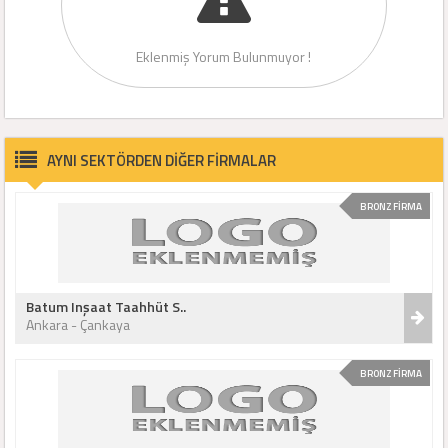
Eklenmiş Yorum Bulunmuyor !
AYNI SEKTÖRDEN DİĞER FİRMALAR
BRONZ FİRMA
Batum Inşaat Taahhüt S..
Ankara - Çankaya
BRONZ FİRMA