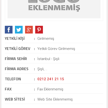
YETKİLİ KİŞİ
:
Girilmemiş
YETKİLİ GÖREV
:
Yetkili Görev Girilmemiş
FİRMA SEHİR
:
İstanbul - Şişli
FİRMA ADRES
:
Şişli, ..
TELEFON
:
0212 241 21 15
FAX
:
Fax Eklenmemiş
WEB SİTESİ
:
Web Site Eklenmemiş