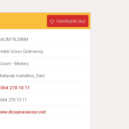
FAVORİLERE EKLE
ı
SALİM YILDIRIM
etkili Görev Girilmemiş
Çorum - Merkez
lukavak mahallesi, Sarıl..
0364 270 10 11
0364 270 10 11
www.dizaynasansor.net