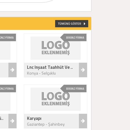
TÜMÜNÜ GÖSTER
ONZ FİRMA
BRONZ FİRMA
Lnc Inşaat Taahhüt Ve ..
Konya - Selçuklu
ONZ FİRMA
BRONZ FİRMA
..
Karyapı
Gaziantep - Şahinbey