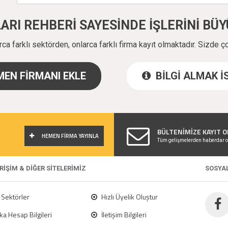
ALARI REHBERİ SAYESİNDE İŞLERİNİ B
a farklı sektörden, onlarca farklı firma kayıt olmaktadır. Sizde ç
EN FİRMANI EKLE
BİLGİ ALMAK 
!
BÜLTENİMİZE KAYIT O
HEMEN FİRMA YAYINLA
Tüm gelişmelerden haberdar o
ERİŞİM & DİĞER SİTELERİMİZ
SOSYA
Sektörler
Hızlı Üyelik Oluştur
a Hesap Bilgileri
İletişim Bilgileri