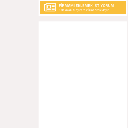
FİRMAMI EKLEMEK İSTİYORUM
5 dakikanızı ayırarak firmanızı ekleyin..