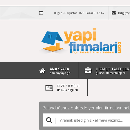
bilgi@y
Bugün 09 Ağustos 2026 Pazar 8:17:45
ANA SAYFA
HİZMET TALEPLER
ana sayfaya git
güncel hizmet talepleri
BİZE ULAŞIN
iletişim bilgileri
Bulunduğunuz bölgede yer alan firmaların haberle