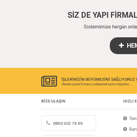
SİZ DE YAPI FİRM
Sistemimize hergün onlarc
HEM
İŞLERİNİZİN BÜYÜMESİNİ SAĞLIYORUZ 
Hemen şimdi firmanızı ekleyerek işinizi büyütün...
BİZE ULAŞIN
HIZLI 
Tüm 
0850 302 76 69
Bank