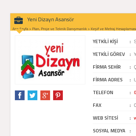
Yeni Dizayn Asansör
Ana Sayfa
>
Plan, Proje ve Teknik Danışmanlık
>
Keşif ve Metraj Hesaplamas
YETKİLİ KİŞİ
:
YETKİLİ GÖREV
:
Y
FİRMA SEHİR
:
FİRMA ADRES
:
U
TELEFON
:
FAX
:
WEB SİTESİ
:
SOSYAL MEDYA
: