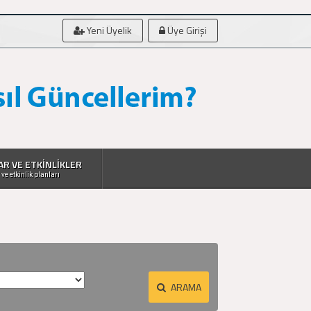
Yeni Üyelik
Üye Girişi
AR VE ETKİNLİKLER
 ve etkinlik planları
ARAMA