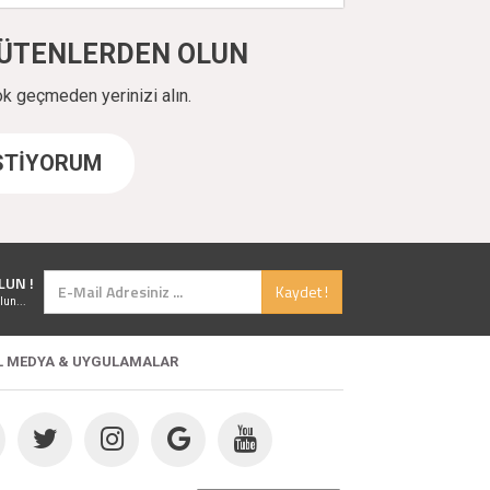
ÜYÜTENLERDEN OLUN
ok geçmeden yerinizi alın.
İSTİYORUM
LUN !
Kaydet !
lun...
L MEDYA & UYGULAMALAR