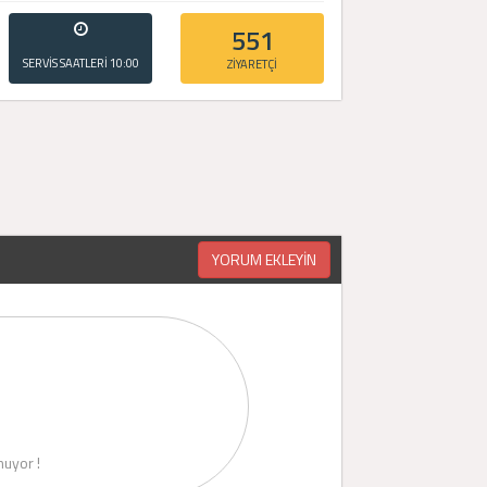
551
SERVİS SAATLERİ
10:00
ZİYARETÇİ
- 20:00
YORUM EKLEYİN
uyor !