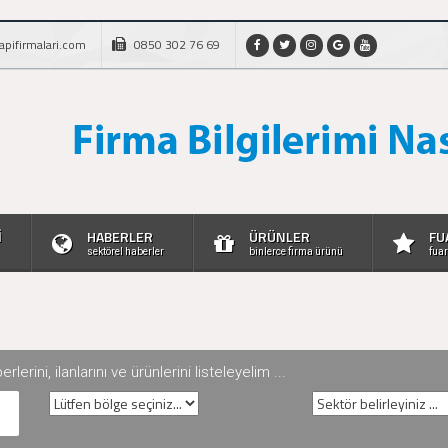
apifirmalari.com
0850 302 76 69
İ
HABERLER
ÜRÜNLER
FU
sektörel haberler
binlerce firma ürünü
fuar
rini, ilanlarını ve ürünlerini listeleyelim ...