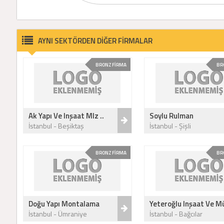
AYNI SEKTÖRDEN DİĞER FİRMALAR
BRONZ FİRMA
BR
Ak Yapı Ve Inşaat Mlz ..
Soylu Rulman
İstanbul - Beşiktaş
İstanbul - Şişli
BRONZ FİRMA
BR
Doğu Yapı Montalama
Yeteroğlu Inşaat Ve Mü
İstanbul - Ümraniye
İstanbul - Bağcılar