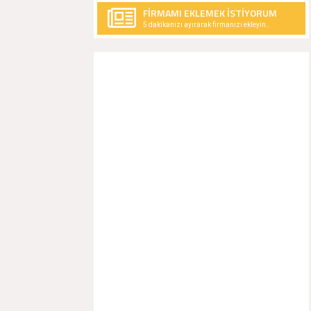
FİRMAMI EKLEMEK İSTİYORUM
5 dakikanızı ayırarak firmanızı ekleyin..