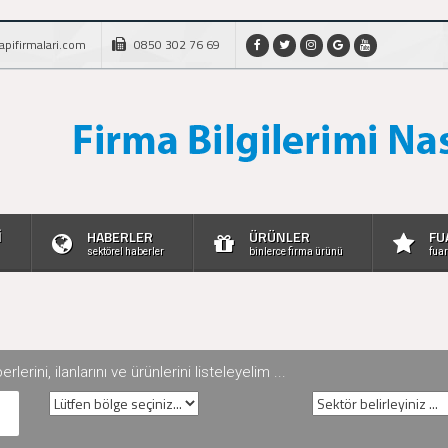
apifirmalari.com
0850 302 76 69
İ
HABERLER
ÜRÜNLER
FU
sektörel haberler
binlerce firma ürünü
fuar
rini, ilanlarını ve ürünlerini listeleyelim ...