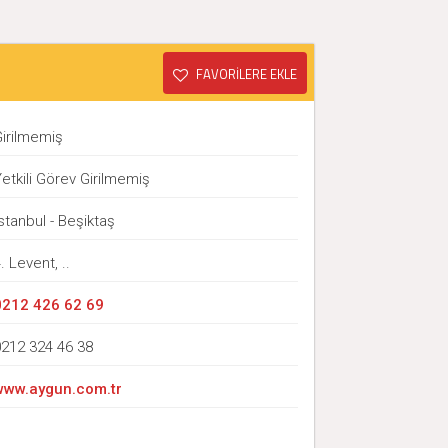
FAVORİLERE EKLE
Girilmemiş
etkili Görev Girilmemiş
stanbul - Beşiktaş
. Levent, ..
0212 426 62 69
0212 324 46 38
www.aygun.com.tr