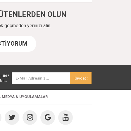
ÜYÜTENLERDEN OLUN
ok geçmeden yerinizi alın.
İSTİYORUM
LUN !
Kaydet !
lun...
L MEDYA & UYGULAMALAR