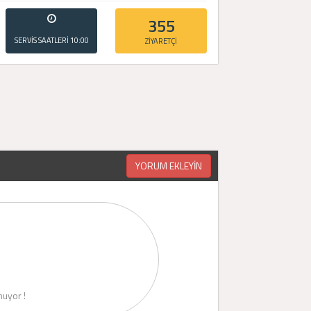
355
SERVİS SAATLERİ
10:00
ZİYARETÇİ
- 20:00
YORUM EKLEYİN
uyor !