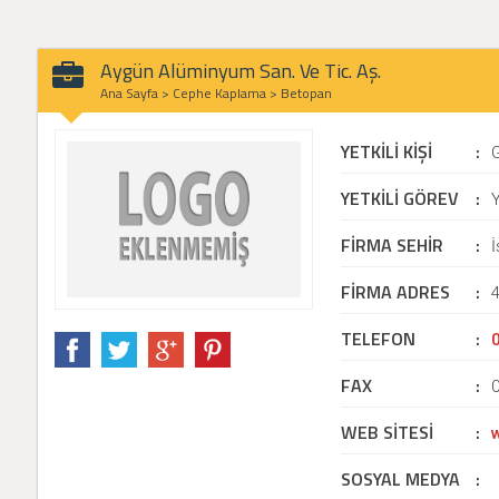
Aygün Alüminyum San. Ve Tic. Aş.
Ana Sayfa
>
Cephe Kaplama
>
Betopan
YETKİLİ KİŞİ
:
YETKİLİ GÖREV
:
Y
FİRMA SEHİR
:
İ
FİRMA ADRES
:
4
TELEFON
:
FAX
:
WEB SİTESİ
:
SOSYAL MEDYA
: