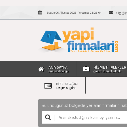
bilgi@y
Bugün 06 Ağustos 2026 Perşembe 23:23:02
ANA SAYFA
HİZMET TALEPLER
ana sayfaya git
güncel hizmet talepleri
BİZE ULAŞIN
iletişim bilgileri
Bulunduğunuz bölgede yer alan firmaların haberle