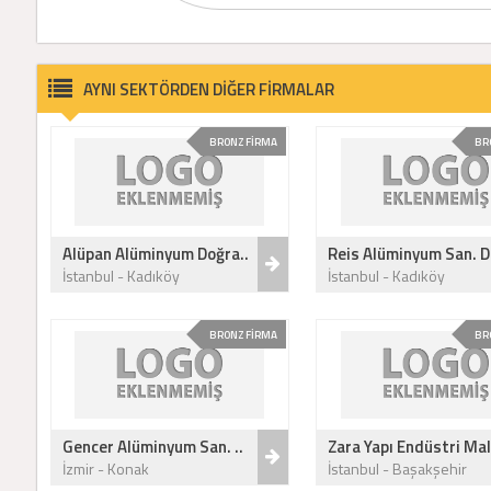
AYNI SEKTÖRDEN DİĞER FİRMALAR
BRONZ FİRMA
BR
Alüpan Alüminyum Doğra..
Reis Alüminyum San. Dı
İstanbul - Kadıköy
İstanbul - Kadıköy
BRONZ FİRMA
BR
Gencer Alüminyum San. ..
Zara Yapı Endüstri Mal
İzmir - Konak
İstanbul - Başakşehir