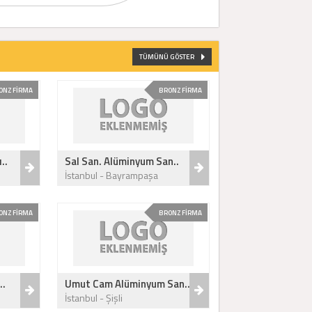
TÜMÜNÜ GÖSTER
ONZ FİRMA
BRONZ FİRMA
..
Sal San. Alüminyum San..
İstanbul - Bayrampaşa
ONZ FİRMA
BRONZ FİRMA
..
Umut Cam Alüminyum San..
İstanbul - Şişli