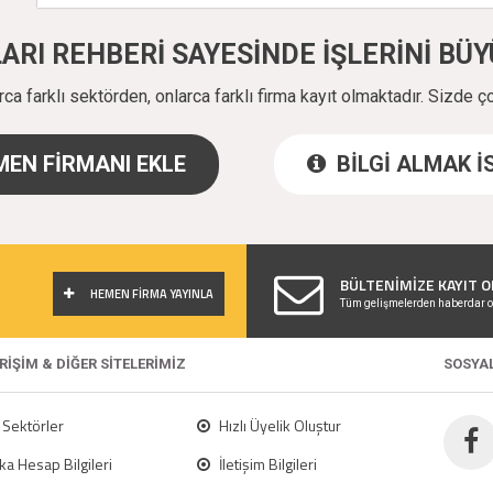
ALARI REHBERİ SAYESİNDE İŞLERİNİ B
a farklı sektörden, onlarca farklı firma kayıt olmaktadır. Sizde ç
EN FİRMANI EKLE
BİLGİ ALMAK 
!
BÜLTENİMİZE KAYIT O
HEMEN FİRMA YAYINLA
Tüm gelişmelerden haberdar o
ERİŞİM & DİĞER SİTELERİMİZ
SOSYA
Sektörler
Hızlı Üyelik Oluştur
a Hesap Bilgileri
İletişim Bilgileri