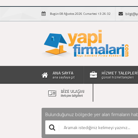
bilgi@y
Bugün 08 Ağustos 2026 Cumartesi 13:26:32
ANA SAYFA
HİZMET TALEPLER
ana sayfaya git
güncel hizmet talepleri
BİZE ULAŞIN
iletişim bilgileri
Bulunduğunuz bölgede yer alan firmaların haberle