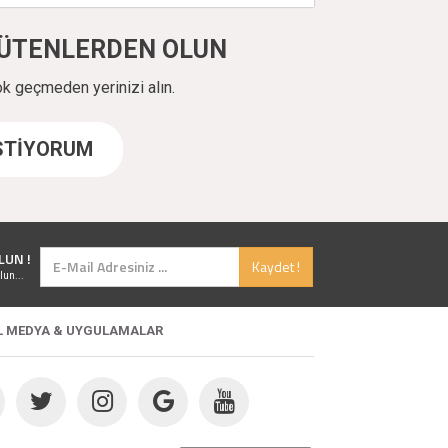
ÜYÜTENLERDEN OLUN
ok geçmeden yerinizi alın.
İSTİYORUM
LUN !
Kaydet !
lun...
L MEDYA & UYGULAMALAR