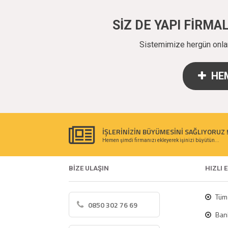
SİZ DE YAPI FİRM
Sistemimize hergün onlarc
HEM
İŞLERİNİZİN BÜYÜMESİNİ SAĞLIYORUZ 
Hemen şimdi firmanızı ekleyerek işinizi büyütün...
BİZE ULAŞIN
HIZLI 
Tüm 
0850 302 76 69
Bank