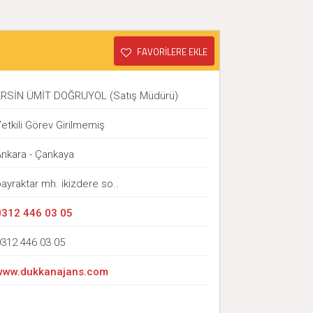
FAVORİLERE EKLE
ERSİN ÜMİT DOĞRUYOL (Satış Müdürü)
etkili Görev Girilmemiş
Ankara - Çankaya
ayraktar mh. ikizdere so..
0312 446 03 05
0312 446 03 05
www.dukkanajans.com