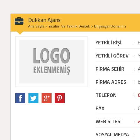
Dükkan Ajans
Ana Sayfa
>
Yazılım Ve Teknik Destek
>
Bilgisayar Donanım
YETKİLİ KİŞİ
:
YETKİLİ GÖREV
:
Y
FİRMA SEHİR
:
FİRMA ADRES
:
b
TELEFON
:
FAX
:
WEB SİTESİ
:
SOSYAL MEDYA
: