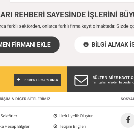
ALARI REHBERİ SAYESİNDE İŞLERİNİ B
a farklı sektörden, onlarca farklı firma kayıt olmaktadır. Sizde ç
EN FİRMANI EKLE
BİLGİ ALMAK 
!
BÜLTENİMİZE KAYIT O
HEMEN FİRMA YAYINLA
Tüm gelişmelerden haberdar o
ERİŞİM & DİĞER SİTELERİMİZ
SOSYA
Sektörler
Hızlı Üyelik Oluştur
a Hesap Bilgileri
İletişim Bilgileri