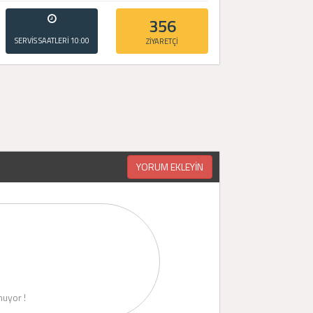
356
SERVİS SAATLERİ
10:00
ZİYARETÇİ
- 20:00
YORUM EKLEYİN
uyor !