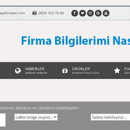
apifirmalari.com
0850 302 76 69
İ
HABERLER
ÜRÜNLER
FU
sektörel haberler
binlerce firma ürünü
fuar
rini, ilanlarını ve ürünlerini listeleyelim ...