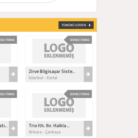
TÜMÜNÜ GÖSTER
ONZ FİRMA
BRONZ FİRMA
Zirve Bilgisayar Siste..
İstanbul - Kartal
ONZ FİRMA
BRONZ FİRMA
tı..
Trio Ith. Ihr. Halkla ..
Ankara - Çankaya