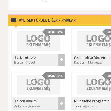
AYNI SEKTÖRDEN DİĞER FİRMALAR
BRONZ FİRMA
BR
Türk Teknoloji
Akıllı Tahta Abc Yerli..
Bursa - İnegöl
Kayseri - Melikgazi
BRONZ FİRMA
BR
Telcon Bilişim
Muhasebe Programı Sa
Ankara - Çankaya
Tekirdağ - Çorlu