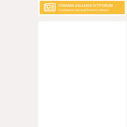
FİRMAMI EKLEMEK İSTİYORUM
5 dakikanızı ayırarak firmanızı ekleyin..