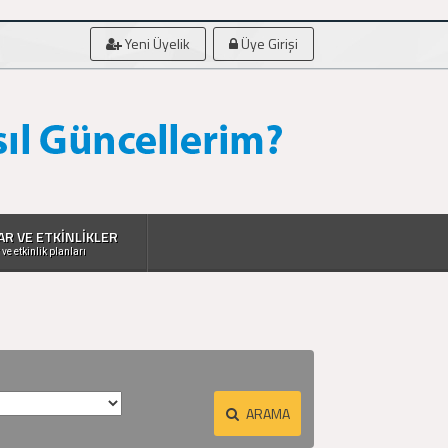
Yeni Üyelik
Üye Girişi
AR VE ETKİNLİKLER
 ve etkinlik planları
ARAMA