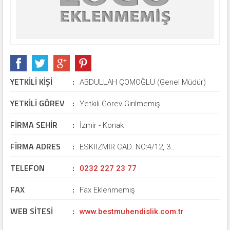
YETKİLİ KİŞİ
:
ABDULLAH ÇOMOĞLU (Genel Müdür)
YETKİLİ GÖREV
:
Yetkili Görev Girilmemiş
FİRMA SEHİR
:
İzmir - Konak
FİRMA ADRES
:
ESKİİZMİR CAD. NO:4/12, 3..
TELEFON
:
0232 227 23 77
FAX
:
Fax Eklenmemiş
WEB SİTESİ
:
www.bestmuhendislik.com.tr