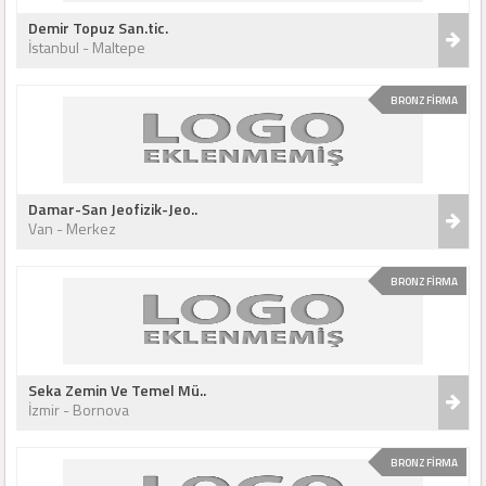
Demir Topuz San.tic.
İstanbul - Maltepe
BRONZ FİRMA
Damar-San Jeofizik-Jeo..
Van - Merkez
BRONZ FİRMA
Seka Zemin Ve Temel Mü..
İzmir - Bornova
BRONZ FİRMA