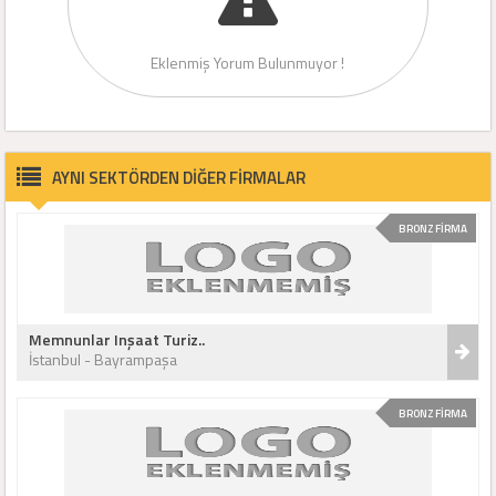
Eklenmiş Yorum Bulunmuyor !
AYNI SEKTÖRDEN DİĞER FİRMALAR
BRONZ FİRMA
Memnunlar Inşaat Turiz..
İstanbul - Bayrampaşa
BRONZ FİRMA