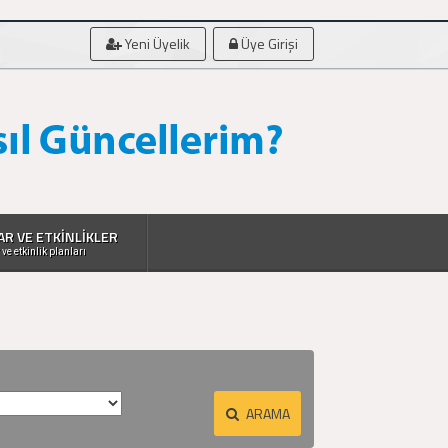
Yeni Üyelik
Üye Girişi
AR VE ETKİNLİKLER
 ve etkinlik planları
ARAMA