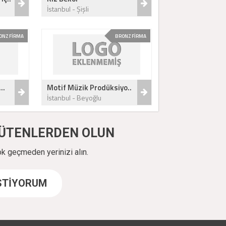
İstanbul - Şişli
ONZ FİRMA
BRONZ FİRMA
..
Motif Müzik Prodüksiyo..
İstanbul - Beyoğlu
ÜYÜTENLERDEN OLUN
ok geçmeden yerinizi alın.
İSTİYORUM