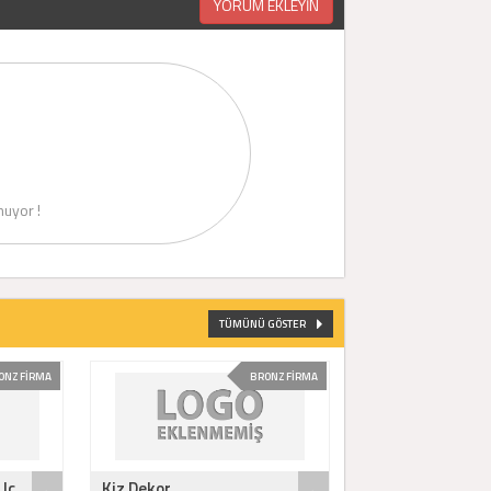
YORUM EKLEYİN
uyor !
TÜMÜNÜ GÖSTER
ONZ FİRMA
BRONZ FİRMA
Iç..
Kiz Dekor