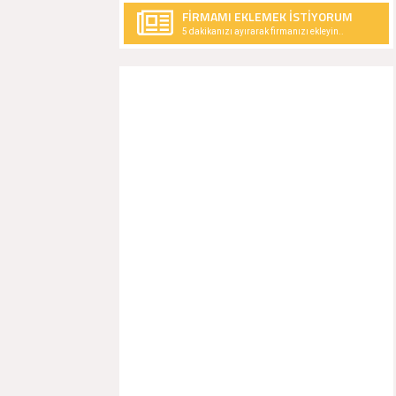
FİRMAMI EKLEMEK İSTİYORUM
5 dakikanızı ayırarak firmanızı ekleyin..