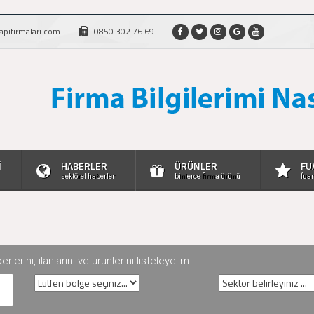
apifirmalari.com
0850 302 76 69
İ
HABERLER
ÜRÜNLER
FU
sektörel haberler
binlerce firma ürünü
fuar
rini, ilanlarını ve ürünlerini listeleyelim ...