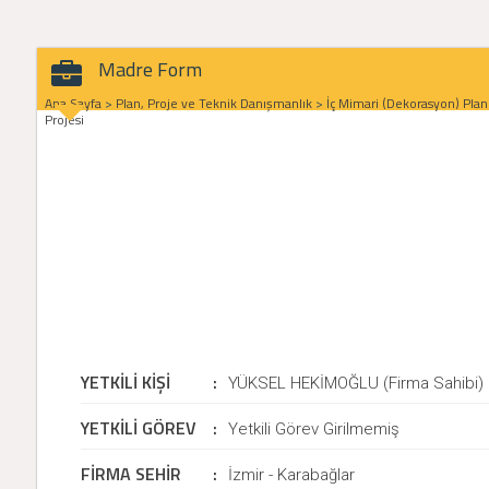
Madre Form
Ana Sayfa
>
Plan, Proje ve Teknik Danışmanlık
>
İç Mimari (Dekorasyon) Plan
Projesi
YETKİLİ KİŞİ
:
YÜKSEL HEKİMOĞLU (Firma Sahibi)
YETKİLİ GÖREV
:
Yetkili Görev Girilmemiş
FİRMA SEHİR
:
İzmir - Karabağlar