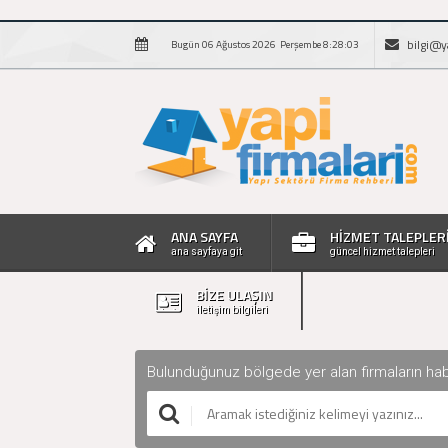
bilgi@y
Bugün 06 Ağustos 2026 Perşembe 8:28:04
ANA SAYFA
HİZMET TALEPLER
ana sayfaya git
güncel hizmet talepleri
BİZE ULAŞIN
iletişim bilgileri
Bulunduğunuz bölgede yer alan firmaların haberle