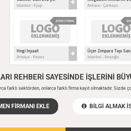
İstanbul - Eyüp
Ankara - Çankaya
BRONZ FİRMA
BR
Hogi Inşaat
Üçer Zımpara Taşı San.
Antalya - Kepez
İstanbul - Beyoğlu
ALARI REHBERİ SAYESİNDE İŞLERİNİ B
a farklı sektörden, onlarca farklı firma kayıt olmaktadır. Sizde ç
EN FİRMANI EKLE
BİLGİ ALMAK 