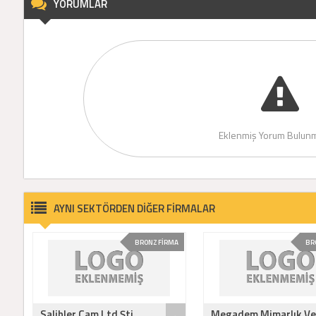
YORUMLAR
Eklenmiş Yorum Bulunm
AYNI SEKTÖRDEN DİĞER FİRMALAR
BRONZ FİRMA
BR
Salihler Cam Ltd Şti
Megadem Mimarlık Ve 