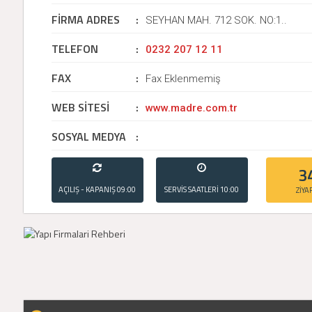
FİRMA ADRES
:
SEYHAN MAH. 712 SOK. NO:1..
TELEFON
:
0232 207 12 11
FAX
:
Fax Eklenmemiş
WEB SİTESİ
:
www.madre.com.tr
SOSYAL MEDYA
:
3
AÇILIŞ - KAPANIŞ
09:00
SERVİS SAATLERİ
10:00
ZİYA
- 21:00
- 20:00