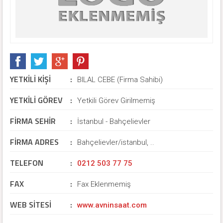
YETKİLİ KİŞİ
:
BILAL CEBE (Firma Sahibi)
YETKİLİ GÖREV
:
Yetkili Görev Girilmemiş
FİRMA SEHİR
:
İstanbul - Bahçelievler
FİRMA ADRES
:
Bahçelievler/istanbul, ..
TELEFON
:
0212 503 77 75
FAX
:
Fax Eklenmemiş
WEB SİTESİ
:
www.avninsaat.com