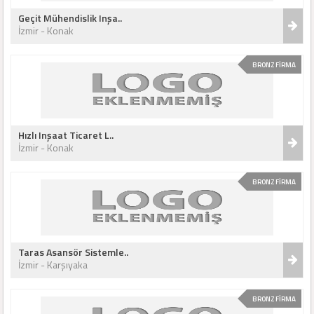
Geçit Mühendislik Inşa..
İzmir - Konak
BRONZ FİRMA
Hızlı Inşaat Ticaret L..
İzmir - Konak
BRONZ FİRMA
Taras Asansör Sistemle..
İzmir - Karşıyaka
BRONZ FİRMA