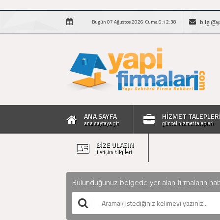
bilgi@y
Bugün 07 Ağustos 2026 Cuma 6:12:39
ANA SAYFA
HİZMET TALEPLER
ana sayfaya git
güncel hizmet talepleri
BİZE ULAŞIN
iletişim bilgileri
Bulunduğunuz bölgede yer alan firmaların haberle