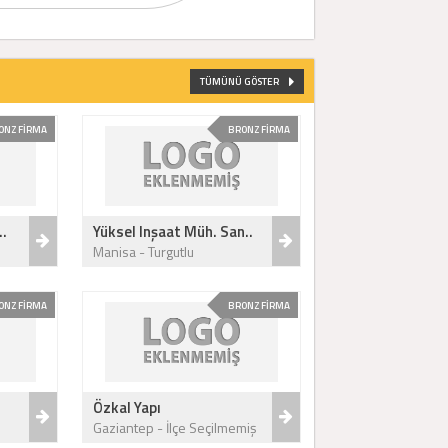
TÜMÜNÜ GÖSTER
ONZ FİRMA
BRONZ FİRMA
..
Yüksel Inşaat Müh. San..
Manisa - Turgutlu
ONZ FİRMA
BRONZ FİRMA
Özkal Yapı
Gaziantep - İlçe Seçilmemiş