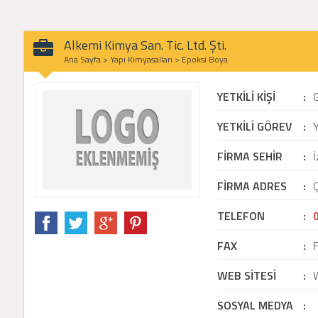
Alkemi Kimya San. Tic. Ltd. Şti.
Ana Sayfa
>
Yapı Kimyasalları
>
Epoksi Boya
YETKİLİ KİŞİ
:
YETKİLİ GÖREV
:
Y
FİRMA SEHİR
:
İ
FİRMA ADRES
:
Ç
TELEFON
:
FAX
:
WEB SİTESİ
:
SOSYAL MEDYA
: