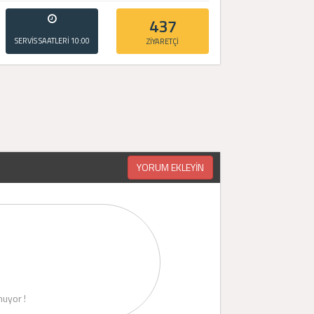
437
SERVİS SAATLERİ
10:00
ZİYARETÇİ
- 20:00
YORUM EKLEYİN
uyor !