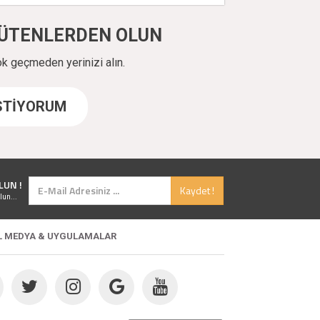
ÜYÜTENLERDEN OLUN
ok geçmeden yerinizi alın.
İSTİYORUM
LUN !
Kaydet !
lun...
L MEDYA & UYGULAMALAR