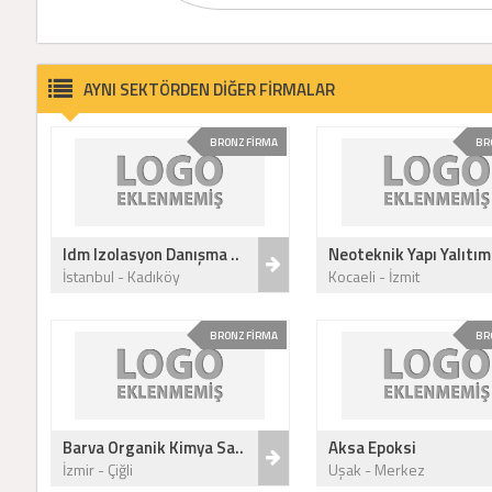
AYNI SEKTÖRDEN DİĞER FİRMALAR
BRONZ FİRMA
BR
Idm Izolasyon Danışma ..
Neoteknik Yapı Yalıtım
İstanbul - Kadıköy
Kocaeli - İzmit
BRONZ FİRMA
BR
Barva Organik Kimya Sa..
Aksa Epoksi
İzmir - Çiğli
Uşak - Merkez