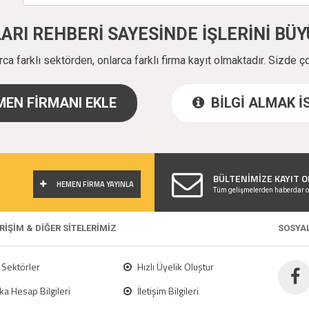
ALARI REHBERİ SAYESİNDE İŞLERİNİ B
a farklı sektörden, onlarca farklı firma kayıt olmaktadır. Sizde ç
EN FİRMANI EKLE
BİLGİ ALMAK 
!
BÜLTENİMİZE KAYIT O
HEMEN FİRMA YAYINLA
Tüm gelişmelerden haberdar o
ERİŞİM & DİĞER SİTELERİMİZ
SOSYA
Sektörler
Hızlı Üyelik Oluştur
a Hesap Bilgileri
İletişim Bilgileri