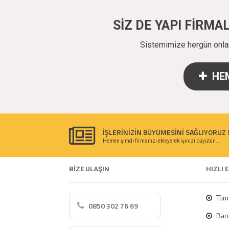
SİZ DE YAPI FİRM
Sistemimize hergün onlarc
HEM
İŞLERİNİZİN BÜYÜMESİNİ SAĞLIYORUZ 
Hemen şimdi firmanızı ekleyerek işinizi büyütün...
BİZE ULAŞIN
HIZLI 
Tüm 
0850 302 76 69
Bank