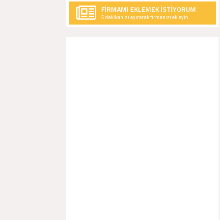
FİRMAMI EKLEMEK İSTİYORUM
5 dakikanızı ayırarak firmanızı ekleyin..