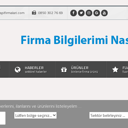
apifirmalari.com
0850 302 76 69
İ
HABERLER
ÜRÜNLER
FU
sektörel haberler
binlerce firma ürünü
fuar
rini, ilanlarını ve ürünlerini listeleyelim ...