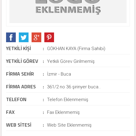
YETKİLİ KİŞİ
:
GÖKHAN KAYA (Firma Sahibi)
YETKİLİ GÖREV
:
Yetkili Görev Girilmemiş
FİRMA SEHİR
:
İzmir - Buca
FİRMA ADRES
:
361/2 no 36 şirinyer buca..
TELEFON
:
Telefon Eklenmemiş
FAX
:
Fax Eklenmemiş
WEB SİTESİ
:
Web Site Eklenmemiş