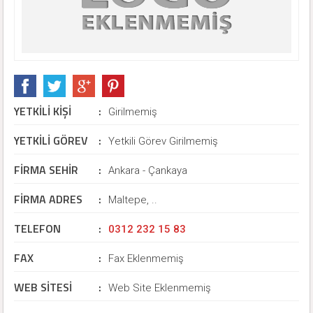
YETKİLİ KİŞİ
:
Girilmemiş
YETKİLİ GÖREV
:
Yetkili Görev Girilmemiş
FİRMA SEHİR
:
Ankara - Çankaya
FİRMA ADRES
:
Maltepe, ..
TELEFON
:
0312 232 15 83
FAX
:
Fax Eklenmemiş
WEB SİTESİ
:
Web Site Eklenmemiş