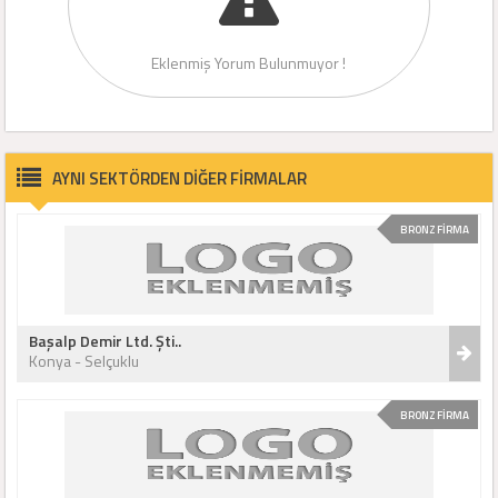
Eklenmiş Yorum Bulunmuyor !
AYNI SEKTÖRDEN DİĞER FİRMALAR
BRONZ FİRMA
Başalp Demir Ltd. Şti..
Konya - Selçuklu
BRONZ FİRMA