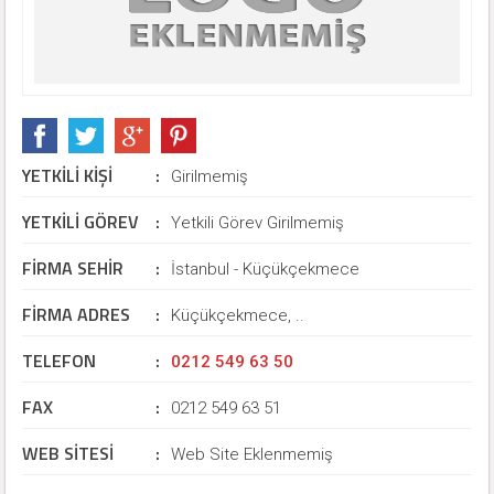
YETKİLİ KİŞİ
:
Girilmemiş
YETKİLİ GÖREV
:
Yetkili Görev Girilmemiş
FİRMA SEHİR
:
İstanbul - Küçükçekmece
FİRMA ADRES
:
Küçükçekmece, ..
TELEFON
:
0212 549 63 50
FAX
:
0212 549 63 51
WEB SİTESİ
:
Web Site Eklenmemiş