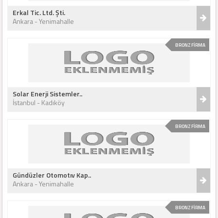
Erkal Tic. Ltd. Şti.
Ankara - Yenimahalle
BRONZ FİRMA
Solar Enerji Sistemler..
İstanbul - Kadıköy
BRONZ FİRMA
Gündüzler Otomotıv Kap..
Ankara - Yenimahalle
BRONZ FİRMA