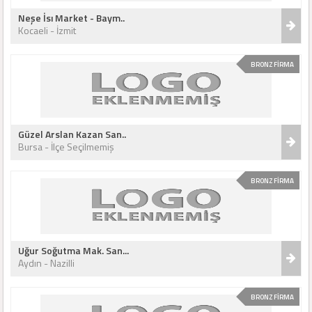
Neşe İsı Market - Baym..
Kocaeli - İzmit
BRONZ FİRMA
Güzel Arslan Kazan San..
Bursa - İlçe Seçilmemiş
BRONZ FİRMA
Uğur Soğutma Mak. San...
Aydın - Nazilli
BRONZ FİRMA