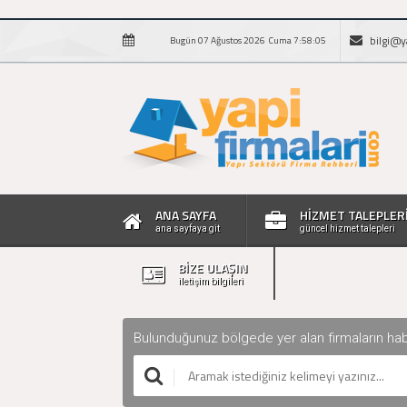
bilgi@y
Bugün 07 Ağustos 2026 Cuma 7:58:06
ANA SAYFA
HİZMET TALEPLER
ana sayfaya git
güncel hizmet talepleri
BİZE ULAŞIN
iletişim bilgileri
Bulunduğunuz bölgede yer alan firmaların haberle