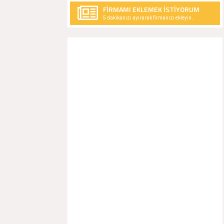
FİRMAMI EKLEMEK İSTİYORUM
5 dakikanızı ayırarak firmanızı ekleyin..