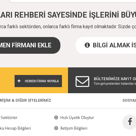
ALARI REHBERİ SAYESİNDE İŞLERİNİ B
a farklı sektörden, onlarca farklı firma kayıt olmaktadır. Sizde ç
EN FİRMANI EKLE
BİLGİ ALMAK 
!
BÜLTENİMİZE KAYIT O
HEMEN FİRMA YAYINLA
Tüm gelişmelerden haberdar o
ERİŞİM & DİĞER SİTELERİMİZ
SOSYA
Sektörler
Hızlı Üyelik Oluştur
a Hesap Bilgileri
İletişim Bilgileri