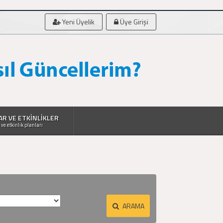
Yeni Üyelik
Üye Girişi
AR VE ETKİNLİKLER
 ve etkinlik planları
ARAMA