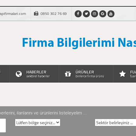
apifirmalari.com
0850 302 76 69
İ
HABERLER
ÜRÜNLER
FU
sektörel haberler
binlerce firma ürünü
fuar
rini, ilanlarını ve ürünlerini listeleyelim ...