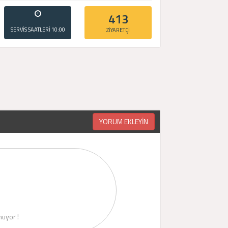
413
SERVİS SAATLERİ
10:00
ZİYARETÇİ
- 20:00
YORUM EKLEYİN
uyor !