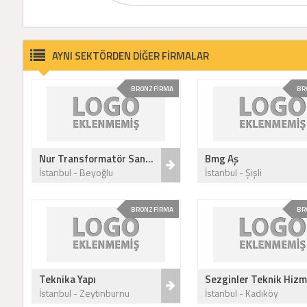
AYNI SEKTÖRDEN DİĞER FİRMALAR
BRONZ FİRMA
BR
Nur Transformatör San...
Bmg Aş
İstanbul - Beyoğlu
İstanbul - Şişli
BRONZ FİRMA
BR
Teknika Yapı
Sezginler Teknik Hizm
İstanbul - Zeytinburnu
İstanbul - Kadıköy