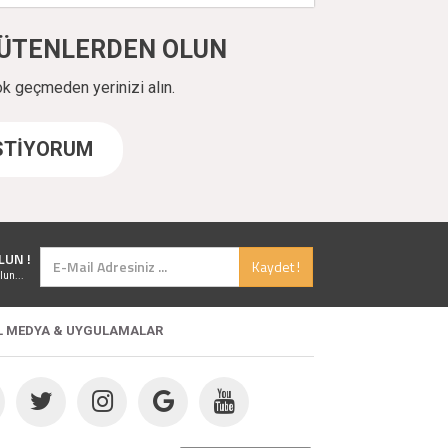
ÜYÜTENLERDEN OLUN
ok geçmeden yerinizi alın.
İSTİYORUM
LUN !
Kaydet !
lun...
L MEDYA & UYGULAMALAR