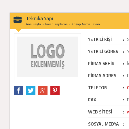
Teknika Yapı
Ana Sayfa
>
Tavan Kaplama
>
Ahşap Asma Tavan
YETKİLİ KİŞİ
:
YETKİLİ GÖREV
:
Y
FİRMA SEHİR
:
İ
FİRMA ADRES
:
D
TELEFON
:
FAX
:
WEB SİTESİ
:
SOSYAL MEDYA
: