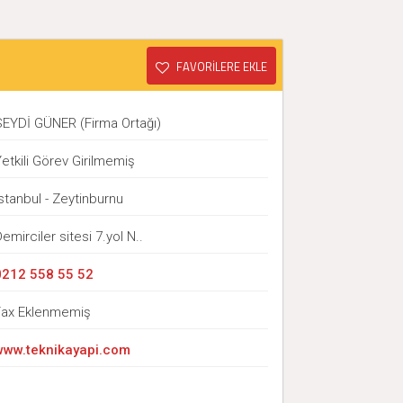
FAVORİLERE EKLE
SEYDİ GÜNER (Firma Ortağı)
etkili Görev Girilmemiş
stanbul - Zeytinburnu
emirciler sitesi 7.yol N..
0212 558 55 52
Fax Eklenmemiş
www.teknikayapi.com