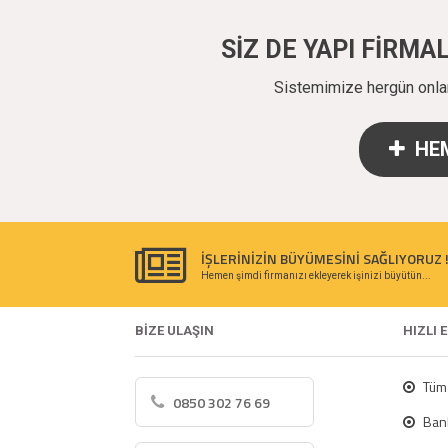
SİZ DE YAPI FİRM
Sistemimize hergün onlarc
HEM
İŞLERİNİZİN BÜYÜMESİNİ SAĞLIYORUZ 
Hemen şimdi firmanızı ekleyerek işinizi büyütün...
BİZE ULAŞIN
HIZLI 
Tüm 
0850 302 76 69
Bank