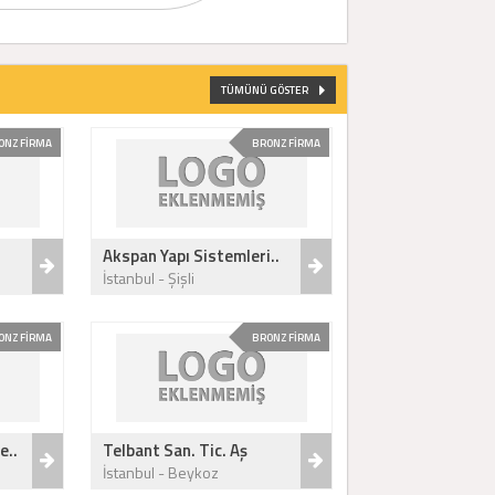
TÜMÜNÜ GÖSTER
ONZ FİRMA
BRONZ FİRMA
Akspan Yapı Sistemleri..
İstanbul - Şişli
ONZ FİRMA
BRONZ FİRMA
e..
Telbant San. Tic. Aş
İstanbul - Beykoz