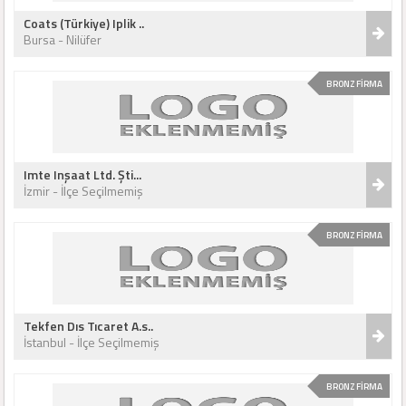
Coats (Türkiye) Iplik ..
Bursa - Nilüfer
BRONZ FİRMA
Imte Inşaat Ltd. Şti...
İzmir - İlçe Seçilmemiş
BRONZ FİRMA
Tekfen Dıs Tıcaret A.s..
İstanbul - İlçe Seçilmemiş
BRONZ FİRMA