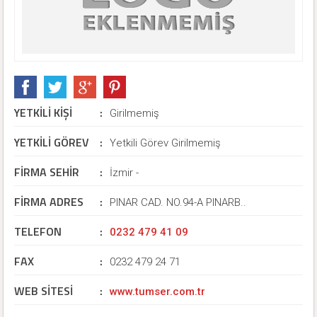
YETKİLİ KİŞİ
:
Girilmemiş
YETKİLİ GÖREV
:
Yetkili Görev Girilmemiş
FİRMA SEHİR
:
İzmir -
FİRMA ADRES
:
PINAR CAD. NO.94-A PINARB..
TELEFON
:
0232 479 41 09
FAX
:
0232 479 24 71
WEB SİTESİ
:
www.tumser.com.tr