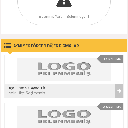
Eklenmiş Yorum Bulunmuyor !
AYNI SEKTÖRDEN DİĞER FİRMALAR
BRONZ FİRMA
Üçel Cam Ve Ayna Tic. ..
İzmir - İlçe Seçilmemiş
BRONZ FİRMA