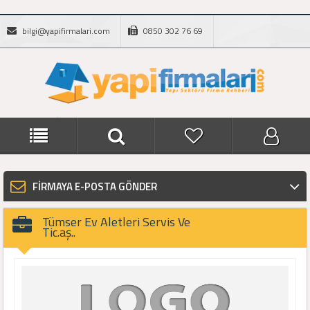
bilgi@yapifirmalari.com
0850 302 76 69
FİRMAYA E-POSTA GÖNDER
Tümser Ev Aletleri Servis Ve
Tic.aş..