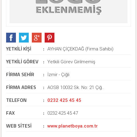
YETKİLİ KİŞİ
:
AYHAN ÇİÇEKDAĞ (Firma Sahibi)
YETKİLİ GÖREV
:
Yetkili Görev Girilmemiş
FİRMA SEHİR
:
İzmir - Çiğli
FİRMA ADRES
:
AOSB 10032 Sk. No: 21 Çiğ..
TELEFON
:
0232 425 45 45
FAX
:
0232 425 45 47
WEB SİTESİ
:
www.planetboya.com.tr