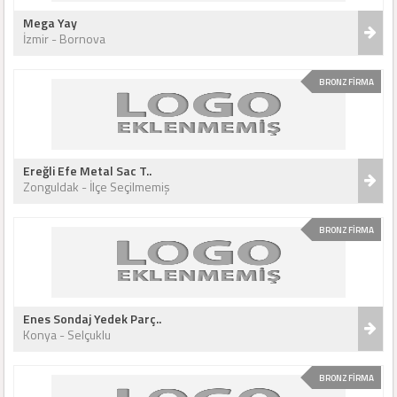
Mega Yay
İzmir - Bornova
BRONZ FİRMA
Ereğli Efe Metal Sac T..
Zonguldak - İlçe Seçilmemiş
BRONZ FİRMA
Enes Sondaj Yedek Parç..
Konya - Selçuklu
BRONZ FİRMA