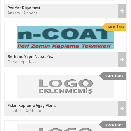
Pvc Yer Döşemesi
Ankara - Altındağ
GOLD FİRMA
Serhend Yapı- Ncoat Ye..
Gaziantep - Nizip
BRONZ FİRMA
Fidan Kaplama Ağaç Mam..
İstanbul - Kağıthane
BRONZ FİRMA