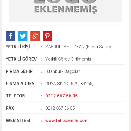
YETKİLİ KİŞİ
:
SABRULLAH UÇKAN (Firma Sahibi)
YETKİLİ GÖREV
:
Yetkili Görev Girilmemiş
FİRMA SEHİR
:
İstanbul - Bağcılar
FİRMA ADRES
:
RÜYA SK NO 6 /9, 34265, ..
TELEFON
:
0212 667 56 05
FAX
:
0212 667 56 05
WEB SİTESİ
:
www.tetrazemİn.com