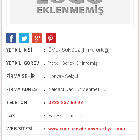
YETKİLİ KİŞİ
:
ÖMER SONSUZ (Firma Ortağı)
YETKİLİ GÖREV
:
Yetkili Görev Girilmemiş
FİRMA SEHİR
:
Konya - Selçuklu
FİRMA ADRES
:
Nalçacı Cad. Dr.Mehmet Hu..
TELEFON
:
0332 237 59 93
FAX
:
Fax Eklenmemiş
WEB SİTESİ
:
www.sonsuzevdenevenakliyat.com