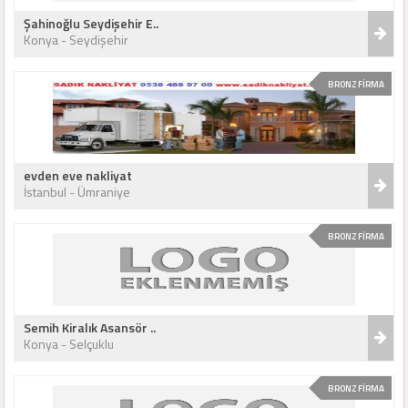
Şahinoğlu Seydişehir E..
Konya - Seydişehir
BRONZ FİRMA
evden eve nakliyat
İstanbul - Ümraniye
BRONZ FİRMA
Semih Kiralık Asansör ..
Konya - Selçuklu
BRONZ FİRMA