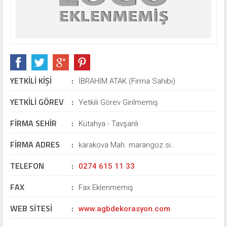
YETKİLİ KİŞİ
:
İBRAHİM ATAK (Firma Sahibi)
YETKİLİ GÖREV
:
Yetkili Görev Girilmemiş
FİRMA SEHİR
:
Kütahya - Tavşanlı
FİRMA ADRES
:
karakova Mah. marangoz si..
TELEFON
:
0274 615 11 33
FAX
:
Fax Eklenmemiş
WEB SİTESİ
:
www.agbdekorasyon.com