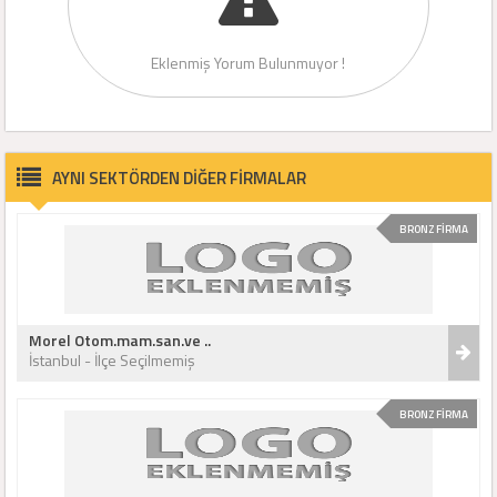
Eklenmiş Yorum Bulunmuyor !
AYNI SEKTÖRDEN DİĞER FİRMALAR
BRONZ FİRMA
Morel Otom.mam.san.ve ..
İstanbul - İlçe Seçilmemiş
BRONZ FİRMA