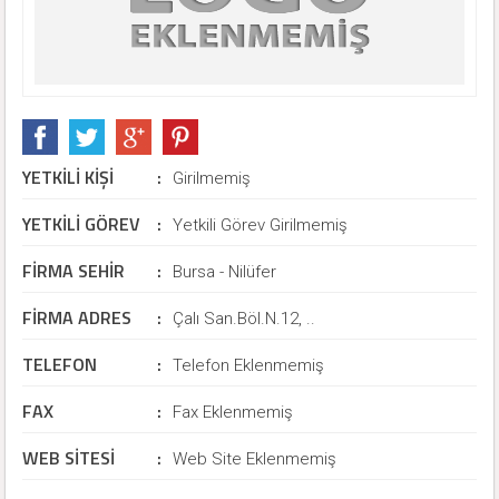
YETKİLİ KİŞİ
:
Girilmemiş
YETKİLİ GÖREV
:
Yetkili Görev Girilmemiş
FİRMA SEHİR
:
Bursa - Nilüfer
FİRMA ADRES
:
Çalı San.Böl.N.12, ..
TELEFON
:
Telefon Eklenmemiş
FAX
:
Fax Eklenmemiş
WEB SİTESİ
:
Web Site Eklenmemiş