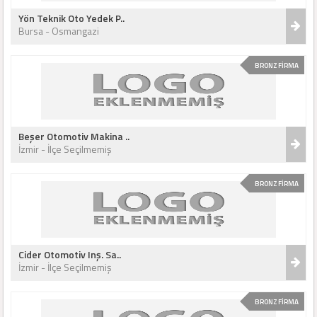
Yön Teknik Oto Yedek P..
Bursa - Osmangazi
BRONZ FİRMA
Beşer Otomotiv Makina ..
İzmir - İlçe Seçilmemiş
BRONZ FİRMA
Cider Otomotiv Inş. Sa..
İzmir - İlçe Seçilmemiş
BRONZ FİRMA