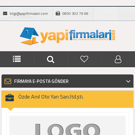
bilgi@yapifirmalari.com
0850 302 76 69
FİRMAYA E-POSTA GÖNDER
Özde Anıl Oto Yan San.ltd.şti.