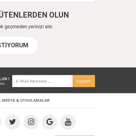
ÜYÜTENLERDEN OLUN
ok geçmeden yerinizi alın.
İSTİYORUM
LUN !
Kaydet !
lun...
L MEDYA & UYGULAMALAR