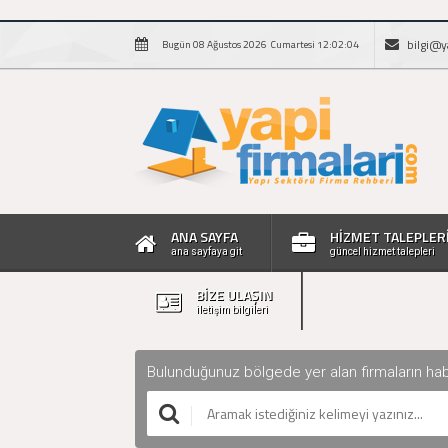
bilgi@y
Bugün 08 Ağustos 2026 Cumartesi 12:02:05
ANA SAYFA
HİZMET TALEPLER
ana sayfaya git
güncel hizmet talepleri
BİZE ULAŞIN
iletişim bilgileri
Bulunduğunuz bölgede yer alan firmaların haberle