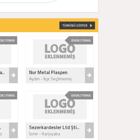
TÜMÜNÜ GÖSTER
ONZ FİRMA
BRONZ FİRMA
a..
Nur Metal Plaspen
Aydın - İlçe Seçilmemiş
ONZ FİRMA
BRONZ FİRMA
.
Sezerkardesler Ltd Şti..
z
İzmir - Karşıyaka