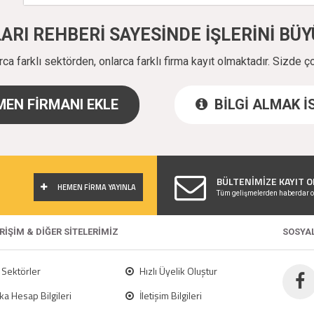
ALARI REHBERİ SAYESİNDE İŞLERİNİ B
a farklı sektörden, onlarca farklı firma kayıt olmaktadır. Sizde ç
EN FİRMANI EKLE
BİLGİ ALMAK 
!
BÜLTENİMİZE KAYIT O
HEMEN FİRMA YAYINLA
Tüm gelişmelerden haberdar o
ERİŞİM & DİĞER SİTELERİMİZ
SOSYA
Sektörler
Hızlı Üyelik Oluştur
a Hesap Bilgileri
İletişim Bilgileri