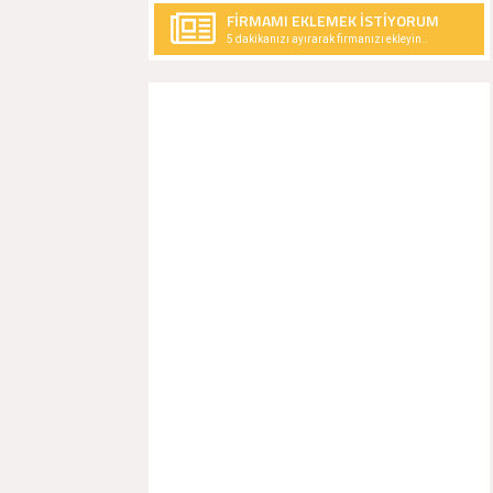
FİRMAMI EKLEMEK İSTİYORUM
5 dakikanızı ayırarak firmanızı ekleyin..