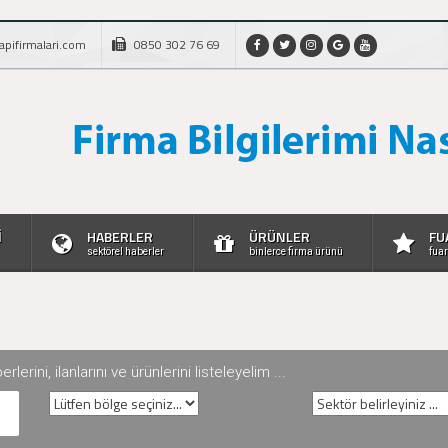
apifirmalari.com
0850 302 76 69
İ
HABERLER
ÜRÜNLER
FU
sektörel haberler
binlerce firma ürünü
fuar
rini, ilanlarını ve ürünlerini listeleyelim ...