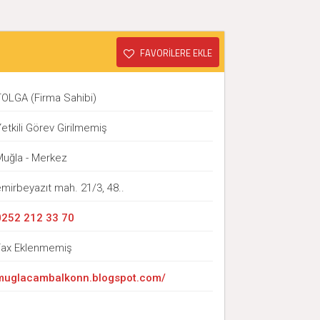
FAVORİLERE EKLE
TOLGA (Firma Sahibi)
etkili Görev Girilmemiş
Muğla - Merkez
mirbeyazıt mah. 21/3, 48..
0252 212 33 70
Fax Eklenmemiş
muglacambalkonn.blogspot.com/