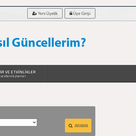
Yeni Üyelik
Üye Girişi
AR VE ETKİNLİKLER
 ve etkinlik planları
ARAMA