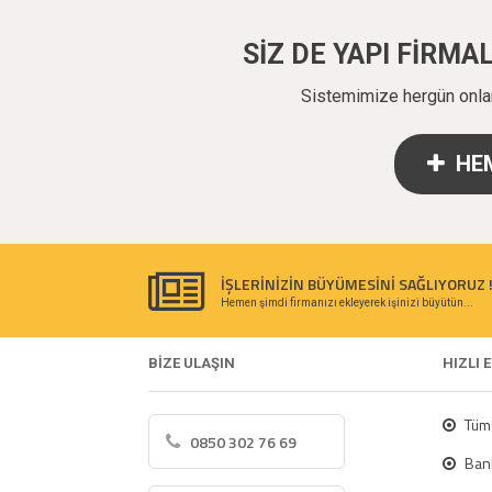
SİZ DE YAPI FİRM
Sistemimize hergün onlarc
HEM
İŞLERİNİZİN BÜYÜMESİNİ SAĞLIYORUZ 
Hemen şimdi firmanızı ekleyerek işinizi büyütün...
BİZE ULAŞIN
HIZLI 
Tüm 
0850 302 76 69
Bank