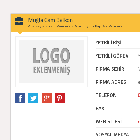
Muğla Cam Balkon
Ana Sayfa
>
Kapı Pencere
>
Alüminyum Kapı Ve Pencere
YETKİLİ KİŞİ
:
YETKİLİ GÖREV
:
Y
FİRMA SEHİR
:
FİRMA ADRES
:
e
TELEFON
:
FAX
:
WEB SİTESİ
:
SOSYAL MEDYA
: