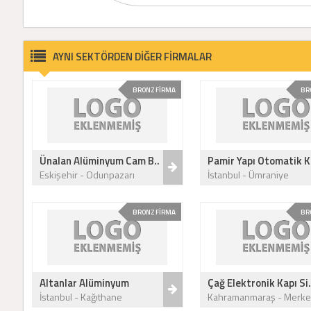
AYNI SEKTÖRDEN DİĞER FİRMALAR
BRONZ FİRMA
BR
Ünalan Alüminyum Cam B..
Pamir Yapı Otomatik K
Eskişehir - Odunpazarı
İstanbul - Ümraniye
BRONZ FİRMA
BR
Altanlar Alüminyum
Çağ Elektronik Kapı Si.
İstanbul - Kağıthane
Kahramanmaraş - Merke