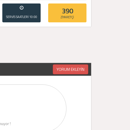
390
SERVİS SAATLERİ
10:00
ZİYARETÇİ
- 20:00
YORUM EKLEYİN
uyor !