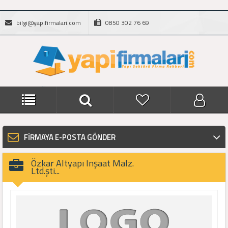
bilgi@yapifirmalari.com
0850 302 76 69
FİRMAYA E-POSTA GÖNDER
Özkar Altyapı Inşaat Malz.
Ltd.şti...