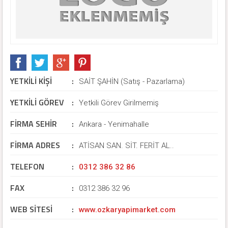
YETKİLİ KİŞİ
:
SAİT ŞAHİN (Satış - Pazarlama)
YETKİLİ GÖREV
:
Yetkili Görev Girilmemiş
FİRMA SEHİR
:
Ankara - Yenimahalle
FİRMA ADRES
:
ATİSAN SAN. SİT. FERİT AL..
TELEFON
:
0312 386 32 86
FAX
:
0312 386 32 96
WEB SİTESİ
:
www.ozkaryapimarket.com