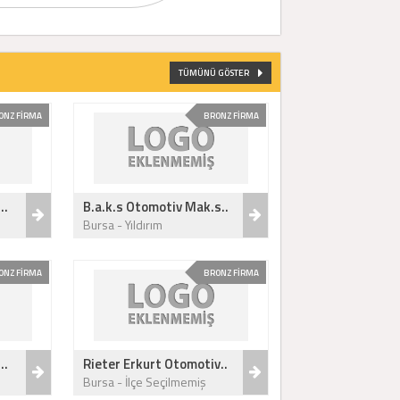
TÜMÜNÜ GÖSTER
ONZ FİRMA
BRONZ FİRMA
..
B.a.k.s Otomotiv Mak.s..
ş
Bursa - Yıldırım
ONZ FİRMA
BRONZ FİRMA
..
Rieter Erkurt Otomotiv..
Bursa - İlçe Seçilmemiş