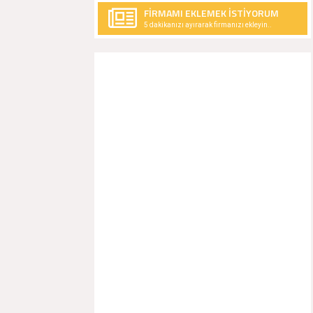
FİRMAMI EKLEMEK İSTİYORUM
5 dakikanızı ayırarak firmanızı ekleyin..