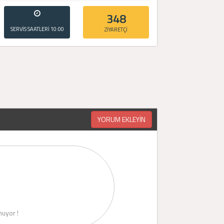
348
SERVİS SAATLERİ
10:00
ZİYARETÇİ
- 20:00
YORUM EKLEYİN
uyor !