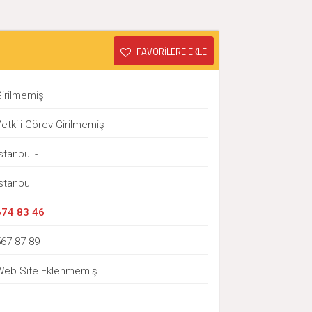
FAVORİLERE EKLE
Girilmemiş
etkili Görev Girilmemiş
stanbul -
stanbul
674 83 46
567 87 89
Web Site Eklenmemiş