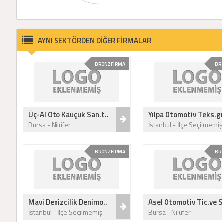
AYNI SEKTÖRDEN DİĞER FİRMALAR
BRONZ FİRMA
BR
Üç-Al Oto Kauçuk San.t..
Yılpa Otomotiv Teks.gı
Bursa - Nilüfer
İstanbul - İlçe Seçilmemi
BRONZ FİRMA
BR
Mavi Denizcilik Denimo..
Asel Otomotiv Tic.ve S
İstanbul - İlçe Seçilmemiş
Bursa - Nilüfer