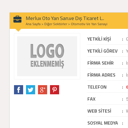
Merlux Oto Yan San.ve Dış Ticaret L..
Ana Sayfa
>
Diğer Sektörler
>
Otomotiv Ve Yan Sanayi
YETKİLİ KİŞİ
:
YETKİLİ GÖREV
:
Y
FİRMA SEHİR
:
İ
FİRMA ADRES
:
İ
TELEFON
:
FAX
:
WEB SİTESİ
:
SOSYAL MEDYA
: