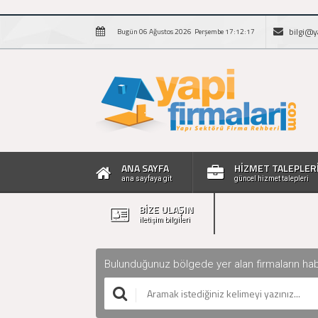
bilgi@y
Bugün 06 Ağustos 2026 Perşembe 17:12:18
ANA SAYFA
HİZMET TALEPLER
ana sayfaya git
güncel hizmet talepleri
BİZE ULAŞIN
iletişim bilgileri
Bulunduğunuz bölgede yer alan firmaların haberle