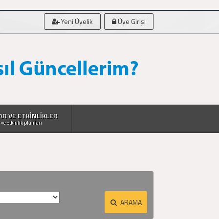
Yeni Üyelik
Üye Girişi
AR VE ETKİNLİKLER
 ve etkinlik planları
ARAMA