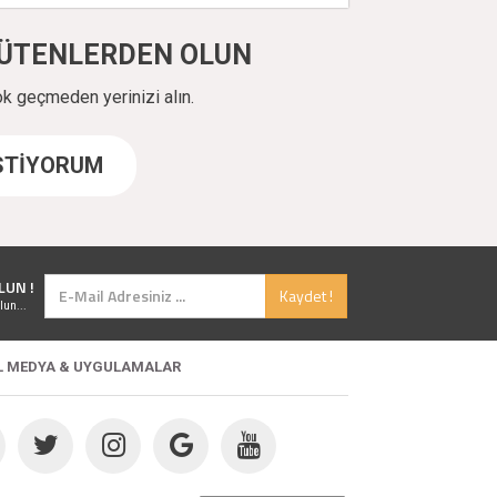
ÜYÜTENLERDEN OLUN
ok geçmeden yerinizi alın.
İSTİYORUM
LUN !
Kaydet !
lun...
L MEDYA & UYGULAMALAR