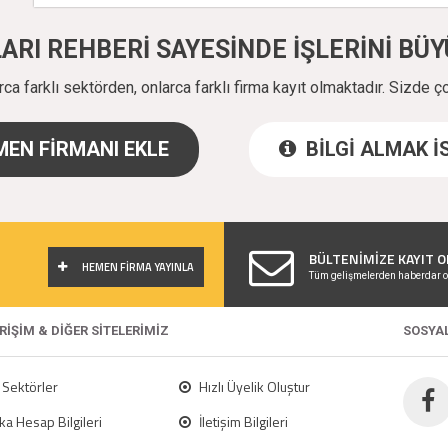
ALARI REHBERİ SAYESİNDE İŞLERİNİ B
a farklı sektörden, onlarca farklı firma kayıt olmaktadır. Sizde ç
EN FİRMANI EKLE
BİLGİ ALMAK 
!
BÜLTENİMİZE KAYIT O
HEMEN FİRMA YAYINLA
Tüm gelişmelerden haberdar o
ERİŞİM & DİĞER SİTELERİMİZ
SOSYA
Sektörler
Hızlı Üyelik Oluştur
a Hesap Bilgileri
İletişim Bilgileri