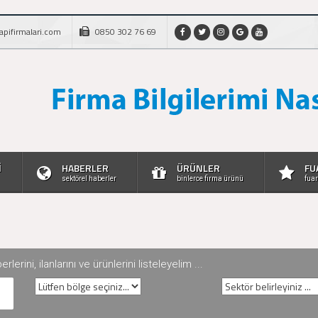
apifirmalari.com
0850 302 76 69
İ
HABERLER
ÜRÜNLER
FU
sektörel haberler
binlerce firma ürünü
fuar
rini, ilanlarını ve ürünlerini listeleyelim ...