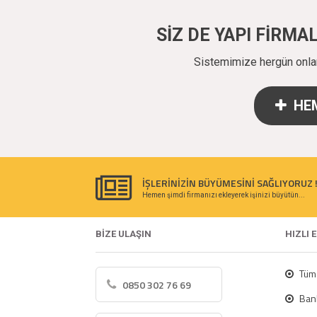
SİZ DE YAPI FİRM
Sistemimize hergün onlarc
HEM
İŞLERİNİZİN BÜYÜMESİNİ SAĞLIYORUZ 
Hemen şimdi firmanızı ekleyerek işinizi büyütün...
BİZE ULAŞIN
HIZLI 
Tüm 
0850 302 76 69
Bank