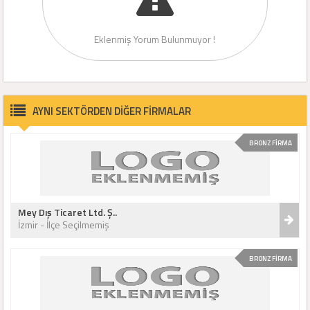
Eklenmiş Yorum Bulunmuyor !
AYNI SEKTÖRDEN DİĞER FİRMALAR
BRONZ FİRMA
Mey Dış Ticaret Ltd. Ş..
İzmir - İlçe Seçilmemiş
BRONZ FİRMA