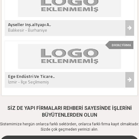
Ayseller Inş.altyapı A..
Balıkesir - Burhaniye
BRONZ FİRMA
Ege Endüstri Ve Ticare..
İzmir - İlçe Seçilmemiş
SİZ DE YAPI FİRMALARI REHBERİ SAYESİNDE İŞLERİNİ
BÜYÜTENLERDEN OLUN
Sistemimize hergün onlarca farklı sektörden, onlarca farklı firma kayıt olmaktadır.
Sizde çok geçmeden yerinizi alın.