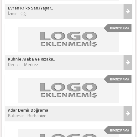
Evren Kriko San.(Yaşar..
İzmir - Çiğli
BRONZ FİRMA
Kuhnle Araba Ve Kızaks..
Denizli - Merkez
BRONZ FİRMA
Adar Demir Doğrama
Balıkesir - Burhaniye
BRONZ FİRMA