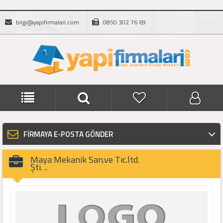
bilgi@yapifirmalari.com
0850 302 76 69
FİRMAYA E-POSTA GÖNDER
Maya Mekanik San.ve Tic.ltd.
Şti. ..